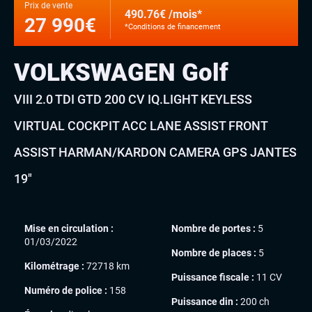
Prix de vente
490.76€ /mois*
27 990€
*Conditions de financement
VOLKSWAGEN Golf
VIII 2.0 TDI GTD 200 CV IQ.LIGHT KEYLESS
VIRTUAL COCKPIT ACC LANE ASSIST FRONT
ASSIST HARMAN/KARDON CAMERA GPS JANTES
19″
Mise en circulation :
Nombre de portes :
5
01/03/2022
Nombre de places :
5
Kilométrage :
72718 km
Puissance fiscale :
11 CV
Numéro de police :
158
Puissance din :
200 ch