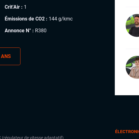
Crit’Air :
1
Émissions de CO2 :
144 g/kmc
Annonce N° :
R380
 ANS
ÉLECTRONI
 (régulateur de vitesse adaptatif)