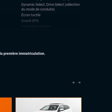
Dynamic Select, Drive Select (sélection
du mode de conduite)
Écran tactile
Grand GPS
Ordinateur de bord
Téléphone Bluetooth
IEUR
Feux full LED
Jantes alu
 la première immatriculation.
Rétroviseurs dégivrants
Toit ouvrant
IEUR
Accoudoir central
Commandes au volant
Palettes au volant
Volant cuir