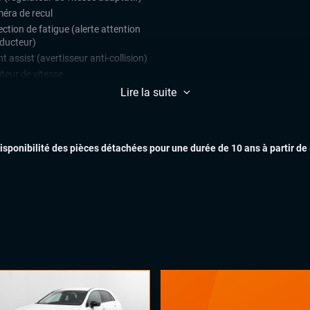
éra de recul
ction de fatigue (alerte attention
ducteur)
t assist (avertisseur anti-collision)
teur de vitesse
ars de stationnement avant et
Lire la suite
ère
ulateur de vitesse
EXTÉR
disponibilité des pièces détachées pour une durée de 10 ans à partir de
ès et démarrage mains libres
matisation automatique multizones
uie-glaces automatiques
x automatiques
INTÉR
ges chauffants
ual cockpit (live cockpit, compteur
tal)
ant multifonctions