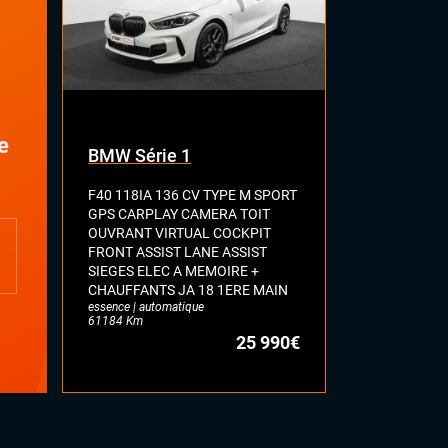
e
BMW Série 1
VOLKSWA
F40 118IA 136 CV TYPE M SPORT
VII 1.5 TSI 
GPS CARPLAY CAMERA TOIT
HIGHLINE G
OUVRANT VIRTUAL COCKPIT
ASSIST SEL
FRONT ASSIST LANE ASSIST
FULL LED JA
essence | auto
SIEGES ELEC A MEMOIRE +
71628 Km
CHAUFFANTS JA 18 1ERE MAIN
essence | automatique
61184 Km
25 990€