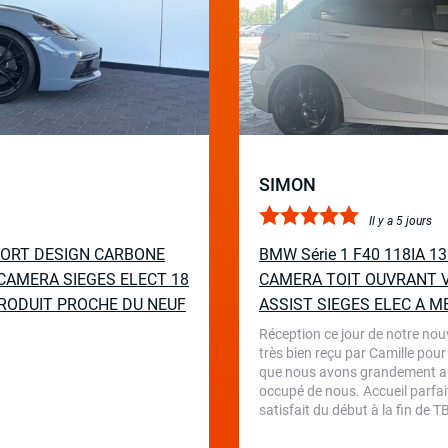
SIMON
Il y a 5 jours
PORT DESIGN CARBONE
BMW Série 1 F40 118IA 
CAMERA SIEGES ELECT 18
CAMERA TOIT OUVRANT V
RODUIT PROCHE DU NEUF
ASSIST SIEGES ELEC A M
Réception ce jour de notre nou
très bien reçu par Camille pour
que nous avons grandement appr
occupé de nous. Accueil parfait
satisfait du début à la fin de