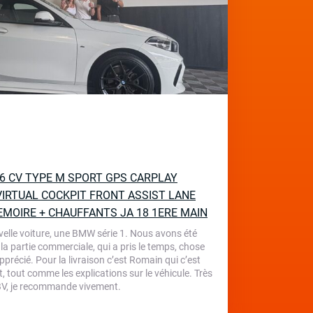
136 CV TYPE M SPORT GPS CARPLAY
IRTUAL COCKPIT FRONT ASSIST LANE
EMOIRE + CHAUFFANTS JA 18 1ERE MAIN
velle voiture, une BMW série 1. Nous avons été
 la partie commerciale, qui a pris le temps, chose
écié. Pour la livraison c’est Romain qui c’est
, tout comme les explications sur le véhicule. Très
 TBV, je recommande vivement.