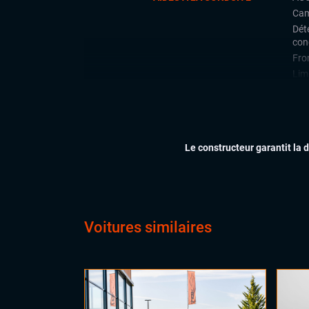
Cam
Déte
con
Fron
Limi
Rad
arri
Rég
Le constructeur garantit la 
CONFORT
Acc
Cli
Ess
Feu
Siè
Voitures similaires
Virt
digi
Vol