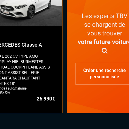
Les experts TBV
se chargent de
vous trouver
votre future voitur
RCEDES Classe A
0 E 262 CV TYPE AMG
RPLAY HIFI BURMESTER
RTUAL COCKPIT LANE ASSIST
Créer une recherche
ONT ASSIST SELLERIE
personnalisée
CANTARA CHAUFFANT
NTES 18"
ride | automatique
85 Km
26 990€