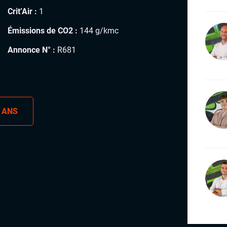
Crit’Air :
1
Émissions de CO2 :
144 g/kmc
Annonce N° :
R681
 ANS