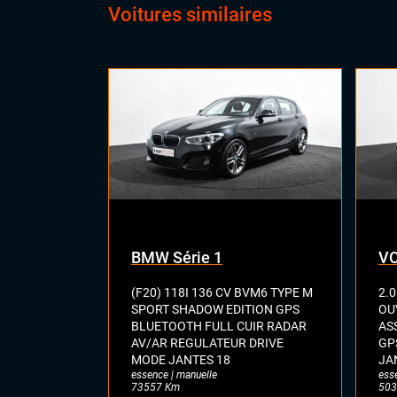
Voitures similaires
BMW Série 1
VO
(F20) 118I 136 CV BVM6 TYPE M
2.0
SPORT SHADOW EDITION GPS
OU
BLUETOOTH FULL CUIR RADAR
AS
AV/AR REGULATEUR DRIVE
GP
MODE JANTES 18
JA
essence | manuelle
ess
73557 Km
503