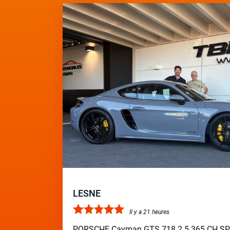
LESNE
Il y a 21 heures
PORSCHE Cayman GTS 718 2.5 365 CH S