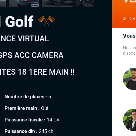
 Golf
Déco
Vous 
ANCE VIRTUAL
Nos co
GPS ACC CAMERA
disposi
ES 18 1ERE MAIN !!
Nombre de places :
5
Première main :
Oui
Puissance fiscale :
14 CV
Puissance din :
245 ch