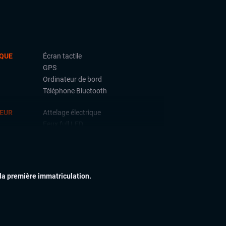
QUE
Écran tactile
GPS
Ordinateur de bord
Téléphone Bluetooth
IEUR
Attelage électrique
Feux full LED
Jantes alu
IEUR
Accoudoir central
Palettes au volant
 la première immatriculation.
Sellerie Cuir Alcantara
Sièges sport
Volant cuir
Volant sport