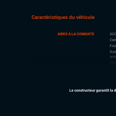
Caractéristiques du véhicule
AIDES À LA CONDUITE
ACC
Cam
Fron
Rad
arri
Régu
CONFORT
Cli
Ess
Feu
Le constructeur garantit la 
Siè
Virt
digi
Vol