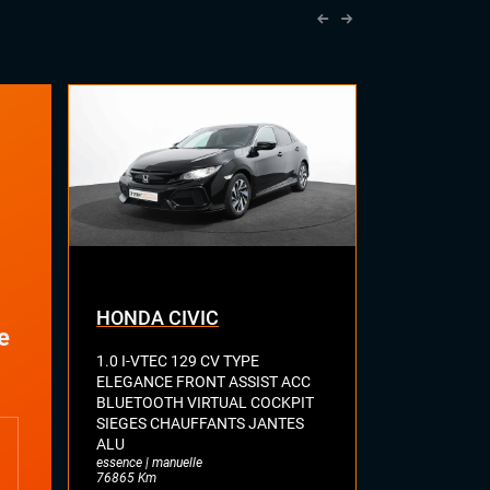
HONDA CIVIC
AUDI A3
e
1.0 I-VTEC 129 CV TYPE
SPORTBACK 
ELEGANCE FRONT ASSIST ACC
MILD HYBRID
BLUETOOTH VIRTUAL COCKPIT
CAMERA KEY
SIEGES CHAUFFANTS JANTES
COCKPIT HA
ALU
SELLERIE C
essence | manuelle
CHAUFFANT
76865 Km
LUMINEUSE 