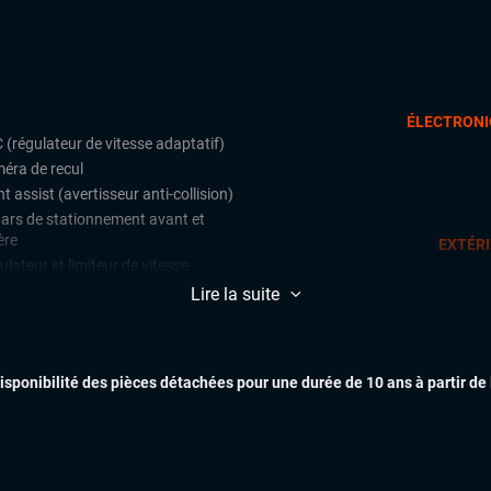
ÉLECTRONI
 (régulateur de vitesse adaptatif)
éra de recul
t assist (avertisseur anti-collision)
ars de stationnement avant et
ère
EXTÉR
lateur et limiteur de vitesse
Lire la suite
matisation automatique multizones
uie-glaces automatiques
INTÉR
x automatiques
disponibilité des pièces détachées pour une durée de 10 ans à partir de
ges chauffants
ual cockpit (live cockpit, compteur
tal)
ant multifonctions