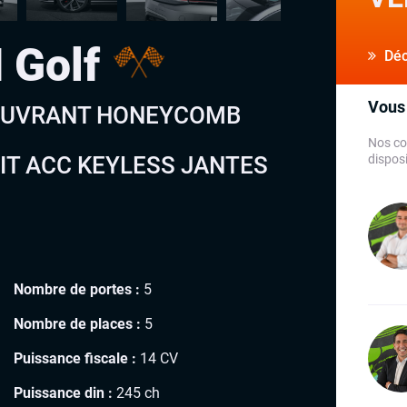
 Golf
Déco
Vous 
T OUVRANT HONEYCOMB
Nos co
IT ACC KEYLESS JANTES
disposi
Nombre de portes :
5
Nombre de places :
5
Puissance fiscale :
14 CV
Puissance din :
245 ch