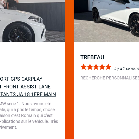
TREBEAU
Il y a 1 semain
RECHERCHE PERSONNALISEE 
SPORT GPS CARPLAY
T FRONT ASSIST LANE
FFANTS JA 18 1ERE MAIN
BMW série 1. Nous avons été
le, qui a pris le temps, chose
aison c’est Romain qui c’est
plications sur le véhicule. Très
 vivement.