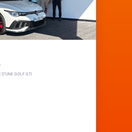
e
D’UNE GOLF GTI