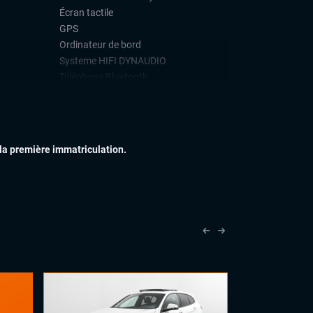
Écran tactile
GPS
Ordinateur de bord
Systeme HIFI DYNAUDIO
Téléphone Bluetooth
IEUR
Attelage amovible
Feux full LED
Jantes alu
 la première immatriculation.
Rétroviseurs dégivrants
Toit ouvrant
IEUR
Accoudoir central
Commandes au volant
Palettes au volant
Sellerie alcantara
Volant cuir
Volant sport