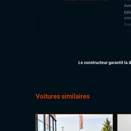
Ave
Déte
con
Fron
Lan
Limi
Rad
arri
Rég
Le constructeur garantit la 
CONFORT
Acc
Cli
Ess
Feu
Voitures similaires
Siè
Virt
digi
Vol