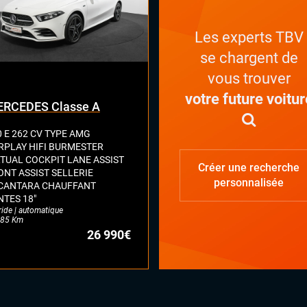
Les experts TBV
se chargent de
vous trouver
votre future voitur
RCEDES Classe A
0 E 262 CV TYPE AMG
RPLAY HIFI BURMESTER
RTUAL COCKPIT LANE ASSIST
Créer une recherche
ONT ASSIST SELLERIE
personnalisée
CANTARA CHAUFFANT
NTES 18"
ride | automatique
85 Km
26 990€