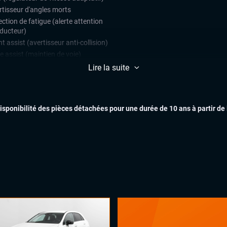
rtisseur d'angles morts
ction de fatigue (alerte attention
ducteur)
t assist (avertisseur anti-collision)
e assist (maintien de voie)
teur de vitesse
Lire la suite
ars de stationnement avant et
EXTÉR
ère
ulateur de vitesse
disponibilité des pièces détachées pour une durée de 10 ans à partir de
ès et démarrage mains libres
matisation automatique multizones
uie-glaces automatiques
INTÉR
x automatiques
ges chauffants
ual cockpit (live cockpit, compteur
tal)
ant multifonctions