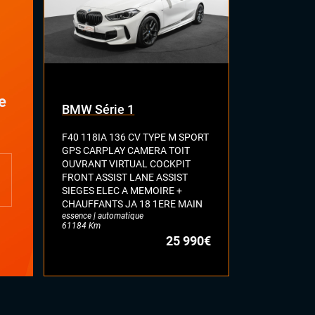
e
BMW Série 1
VOLKSWA
F40 118IA 136 CV TYPE M SPORT
VII 1.5 TSI 
GPS CARPLAY CAMERA TOIT
HIGHLINE G
OUVRANT VIRTUAL COCKPIT
ASSIST SEL
FRONT ASSIST LANE ASSIST
FULL LED JA
essence | auto
SIEGES ELEC A MEMOIRE +
71628 Km
CHAUFFANTS JA 18 1ERE MAIN
essence | automatique
61184 Km
25 990€