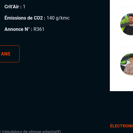
Crit’Air :
1
Émissions de CO2 :
140 g/kmc
Annonce N° :
R361
 ANS
ÉLECTRONI
 (régulateur de vitesse adaptatif)