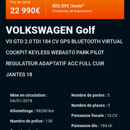
Prix de vente
403.09€ /mois*
22 990€
*Conditions de financement
VOLKSWAGEN Golf
VII GTD 2.0 TDI 184 CV GPS BLUETOOTH VIRTUAL
COCKPIT KEYLESS WEBASTO PARK PILOT
REGULATEUR ADAPTATIF ACC FULL CUIR
JANTES 18
Mise en circulation :
Nombre de portes :
5
04/01/2018
Nombre de places :
5
Kilométrage :
99290 km
Puissance fiscale :
10 CV
Numéro de police :
139
Puissance din :
184 ch