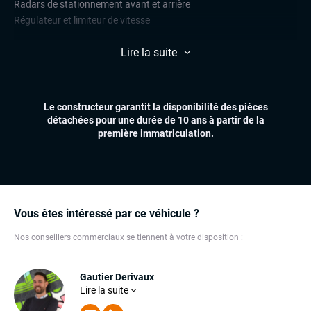
Radars de stationnement avant et arrière
Régulateur et limiteur de vitesse
CONFORT
Lire la suite
Climatisation automatique multizones
Essuie-glaces automatiques
Feux automatiques
Le constructeur garantit la disponibilité des pièces
Sièges chauffants
détachées pour une durée de 10 ans à partir de la
Virtual cockpit (live cockpit, compteur digital)
première immatriculation.
Volant multifonctions
ÉLECTRONIQUE
Carplay (Apple carplay, Android auto, MirrorLink, système
embarqué)
Vous êtes intéressé par ce véhicule ?
Dynamic Select, Drive Select (sélection du mode de conduite)
Écran tactile
Nos conseillers commerciaux se tiennent à votre disposition :
GPS
Ordinateur de bord
Gautier Derivaux
Téléphone Bluetooth
Lire la suite
Son expérience dans l'automobile fait de lui un
conseiller redoutable. Gautier mettra toutes ses