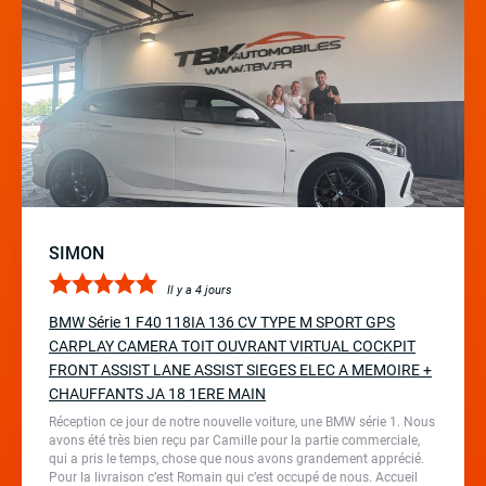
SIMON
Il y a 4 jours
BMW Série 1 F40 118IA 136 CV TYPE M SPORT GPS
CARPLAY CAMERA TOIT OUVRANT VIRTUAL COCKPIT
FRONT ASSIST LANE ASSIST SIEGES ELEC A MEMOIRE +
CHAUFFANTS JA 18 1ERE MAIN
Réception ce jour de notre nouvelle voiture, une BMW série 1. Nous
avons été très bien reçu par Camille pour la partie commerciale,
qui a pris le temps, chose que nous avons grandement apprécié.
Pour la livraison c’est Romain qui c’est occupé de nous. Accueil