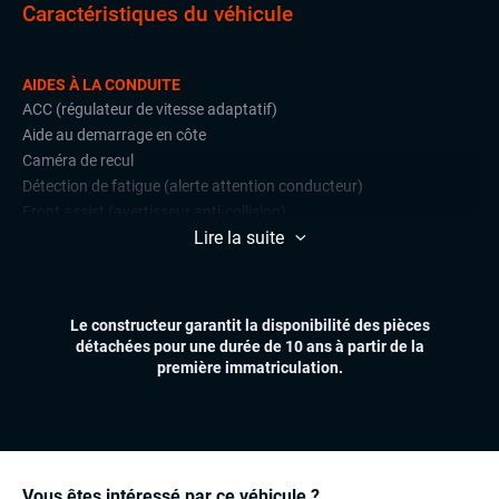
Caractéristiques du véhicule
AIDES À LA CONDUITE
ACC (régulateur de vitesse adaptatif)
Aide au demarrage en côte
Caméra de recul
Détection de fatigue (alerte attention conducteur)
Front assist (avertisseur anti-collision)
Lire la suite
Limiteur de vitesse
Radars de stationnement avant et arrière
CONFORT
Le constructeur garantit la disponibilité des pièces
Climatisation automatique multizones
détachées pour une durée de 10 ans à partir de la
Essuie-glaces automatiques
première immatriculation.
Feux automatiques
Sièges chauffants
Volant chauffant
Volant multifonctions
Vous êtes intéressé par ce véhicule ?