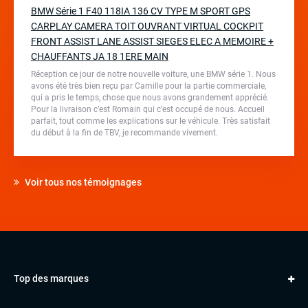
BMW Série 1 F40 118IA 136 CV TYPE M SPORT GPS
CARPLAY CAMERA TOIT OUVRANT VIRTUAL COCKPIT
FRONT ASSIST LANE ASSIST SIEGES ELEC A MEMOIRE +
CHAUFFANTS JA 18 1ERE MAIN
Réception ce jour de notre nouvelle voiture, une BMW série 1. Nous
avons été très bien reçu par Camille pour la partie commerciale,
qui a pris le temps, chose que nous avons grandement apprécié.
Pour la livraison c’est Romain qui c’est occupé de nous. Accueil
parfait, tout comme les explications sur le véhicule. Très satisfait
du début à la fin de TBV, je recommande vivement.
Voir tous nos témoignages
Top des marques
AUDI