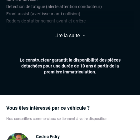
Détection de fatigue (alerte attention conducteur)
Front assist (avertisseur anti-collision)
Radars de stationnement avant et arrière
CONFORT
Lire la suite
Climatisation automatique multizones
Essuie-glaces automatiques
Feux automatiques
Le constructeur garantit la disponibilité des pièces
Sièges chauffants
détachées pour une durée de 10 ans à partir de la
Volant multifonctions
première immatriculation.
ÉLECTRONIQUE
Écran tactile
GPS
Ordinateur de bord
Vous êtes intéressé par ce véhicule ?
Prise USB
Nos conseillers commerciaux se tiennent à votre disposition :
Systeme HIFI DYNAUDIO
Téléphone Bluetooth
Cédric Fidry
EXTÉRIEUR