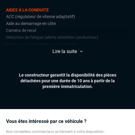
AIDES À LA CONDUITE
ACC (régulateur de vitesse adaptatif)
Aide au demarrage en côte
Caméra de recul
Détection de fatigue (alerte attention conducteur)
Front assist (avertisseur anti-collision)
Lire la suite
Limiteur de vitesse
Radars de stationnement avant et arrière
CONFORT
Le constructeur garantit la disponibilité des pièces
Accès et démarrage mains libres
détachées pour une durée de 10 ans à partir de la
Climatisation automatique multizones
première immatriculation.
Essuie-glaces automatiques
Feux automatiques
Volant multifonctions
ÉLECTRONIQUE
Vous êtes intéressé par ce véhicule ?
Carplay (Apple carplay, Android auto, MirrorLink, système
embarqué)
Nos conseillers commerciaux se tiennent à votre disposition :