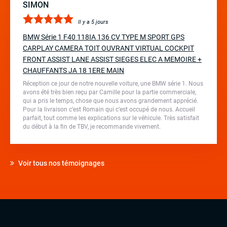
SIMON
Il y a 5 jours
BMW Série 1 F40 118IA 136 CV TYPE M SPORT GPS
CARPLAY CAMERA TOIT OUVRANT VIRTUAL COCKPIT
FRONT ASSIST LANE ASSIST SIEGES ELEC A MEMOIRE +
CHAUFFANTS JA 18 1ERE MAIN
Réception ce jour de notre nouvelle voiture, une BMW série 1. Nous
avons été très bien reçu par Camille pour la partie commerciale,
qui a pris le temps, chose que nous avons grandement apprécié.
Pour la livraison c’est Romain qui c’est occupé de nous. Accueil
parfait, tout comme les explications sur le véhicule. Très satisfait
du début à la fin de TBV, je recommande vivement.
Voir tous nos témoignages