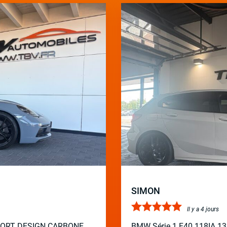
SIMON
Il y a 4 jours
PORT DESIGN CARBONE
BMW Série 1 F40 118IA 