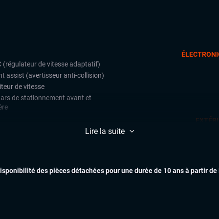
ÉLECTRONI
 (régulateur de vitesse adaptatif)
t assist (avertisseur anti-collision)
teur de vitesse
ars de stationnement avant et
ère
EXTÉR
matisation automatique multizones
Lire la suite
uie-glaces automatiques
x automatiques
ges chauffants
disponibilité des pièces détachées pour une durée de 10 ans à partir de
ual cockpit (live cockpit, compteur
INTÉR
tal)
ant multifonctions