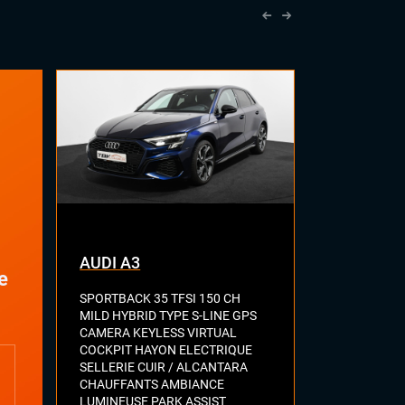
Volant cuir
Volant sport
AUDI A3
AUDI S5
e
SPORTBACK 35 TFSI 150 CH
SPORTBACK 3
MILD HYBRID TYPE S-LINE GPS
QUATTRO C
CAMERA KEYLESS VIRTUAL
ELECT CHAU
COCKPIT HAYON ELECTRIQUE
RIDE KEYLES
SELLERIE CUIR / ALCANTARA
CHAUFF + WE
CHAUFFANTS AMBIANCE
MALUS
essence | auto
LUMINEUSE PARK ASSIST