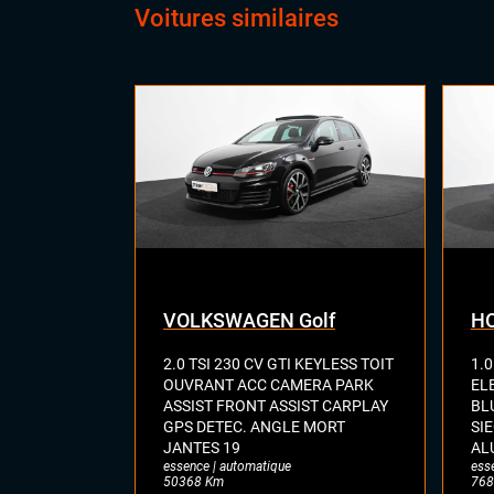
Voitures similaires
VOLKSWAGEN Golf
HO
2.0 TSI 230 CV GTI KEYLESS TOIT
1.0
OUVRANT ACC CAMERA PARK
EL
ASSIST FRONT ASSIST CARPLAY
BL
GPS DETEC. ANGLE MORT
SI
JANTES 19
AL
essence | automatique
ess
50368 Km
768