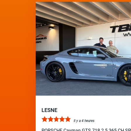
LESNE
Il y a 4 heures
PORSCHE Cayman GTS 718 2.5 365 CH S