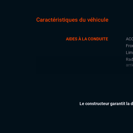
Caractéristiques du véhicule
AIDES À LA CONDUITE
ACC
Fron
Limi
Rad
arri
CONFORT
Cli
Ess
Feu
Siè
Le constructeur garantit la 
Virt
digi
Vol