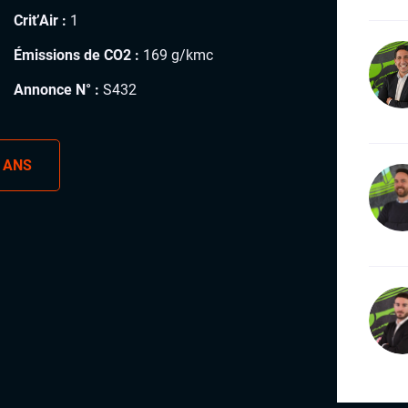
Crit’Air :
1
Émissions de CO2 :
169 g/kmc
Annonce N° :
S432
 ANS