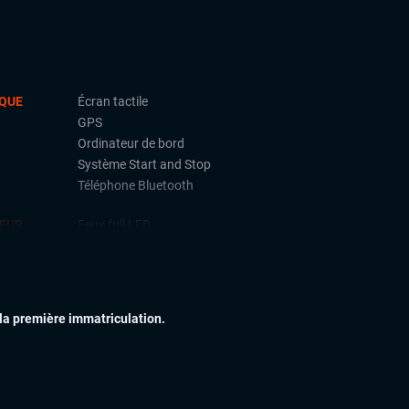
QUE
Écran tactile
GPS
Ordinateur de bord
Système Start and Stop
Téléphone Bluetooth
IEUR
Feux full LED
Jantes alu
Rétroviseurs dégivrants
Vitres arrières surteintées
 la première immatriculation.
IEUR
Accoudoir central
Commandes au volant
Rétroviseur intérieur jour/nuit
automatique
Rétroviseurs électriques