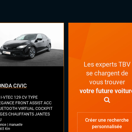
Les experts TBV
se chargent de
vous trouver
NDA CIVIC
votre future voitur
 I-VTEC 129 CV TYPE
EGANCE FRONT ASSIST ACC
UETOOTH VIRTUAL COCKPIT
EGES CHAUFFANTS JANTES
U
Créer une recherche
ence | manuelle
personnalisée
65 Km