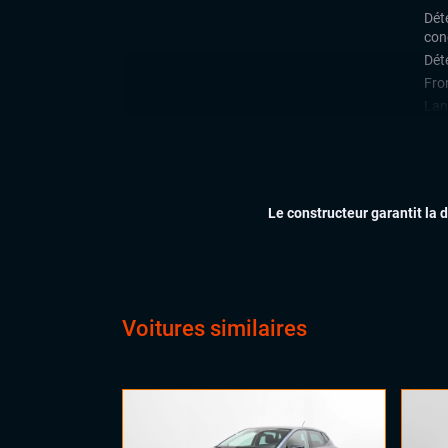
Déte
con
Déte
Fron
Lan
Rad
arri
Side
Le constructeur garantit la 
CONFORT
Cli
Dém
Ess
Feu
Siè
Voitures similaires
Virt
digi
Vol
Vol