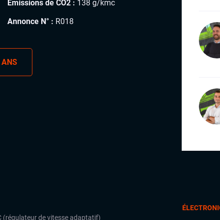
Émissions de CO2 :
138 g/kmc
Annonce N° :
R018
 ANS
ÉLECTRONI
 (régulateur de vitesse adaptatif)