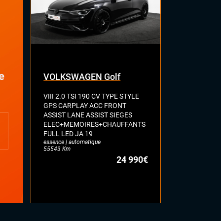
e
VOLKSWAGEN Golf
RENAULT 
VIII 2.0 TSI 190 CV TYPE STYLE
E-TECH ELE
GPS CARPLAY ACC FRONT
TYPE TECHN
ASSIST LANE ASSIST SIEGES
OPENR-LIN
ELEC+MEMOIRES+CHAUFFANTS
AUTOMOTIV
FULL LED JA 19
AMBIANCE 
essence | automatique
CHARGEUR D
55543 Km
TECHNO
24 990€
électrique | au
12902 Km