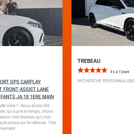
TREBEAU
Il y a 7 jours
RECHERCHE PERSONNALISEE 
SPORT GPS CARPLAY
T FRONT ASSIST LANE
FFANTS JA 18 1ERE MAIN
BMW série 1. Nous avons été
le, qui a pris le temps, chose
aison c’est Romain qui c’est
plications sur le véhicule. Très
 vivement.