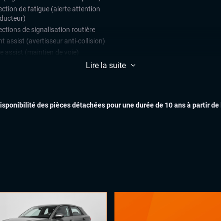
ction de fatigue (alerte attention
ducteur)
ctions de signalisation routière
t assist (avertisseur anti-collision)
e assist (maintien de voie)
ars de stationnement avant et
Lire la suite
ère
 assist
EXTÉR
disponibilité des pièces détachées pour une durée de 10 ans à partir de
matisation automatique multizones
arrage mains libres
uie-glaces automatiques
x automatiques
ges chauffants
INTÉR
ual cockpit (live cockpit, compteur
tal)
ant chauffant
ant multifonctions