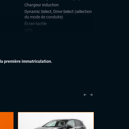
Chargeur induction
Dynamic Select, Drive Select (sélection
du mode de conduite)
Écran tactile
GPS
Téléphone Bluetooth
IEUR
Attelage électrique
Feux Matrix LED
 la première immatriculation.
Jantes alu
Rétroviseurs dégivrants
Vitres arrières surteintées
IEUR
Accoudoir central
Eclairage d'ambiance
Palettes au volant
Sellerie alcantara
Sièges sport
Volant cuir
Volant sport