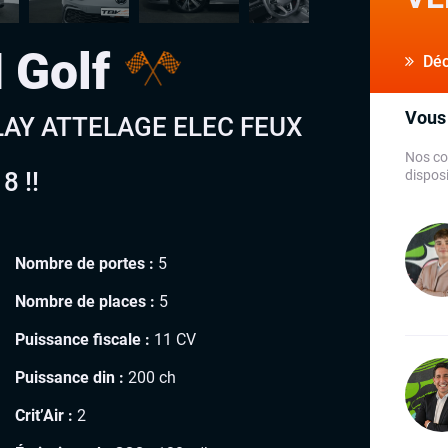
 Golf
Déco
Vous 
PLAY ATTELAGE ELEC FEUX
Nos co
 !!
disposi
Nombre de portes :
5
Nombre de places :
5
Puissance fiscale :
11 CV
Puissance din :
200 ch
Crit’Air :
2