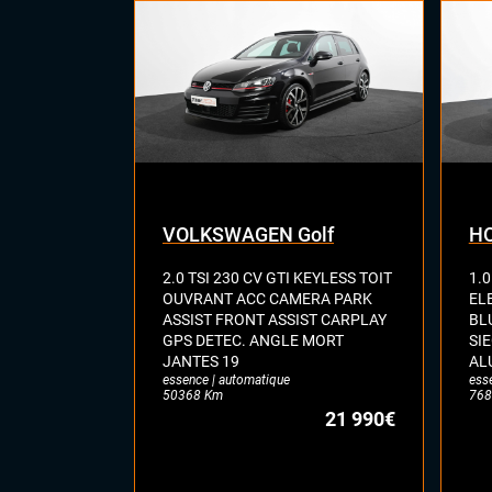
INTÉRIEUR
Acc
Com
Ecl
Pal
Rétr
aut
Rét
Vitr
Vola
VOLKSWAGEN Golf
HO
2.0 TSI 230 CV GTI KEYLESS TOIT
1.0
OUVRANT ACC CAMERA PARK
EL
ASSIST FRONT ASSIST CARPLAY
BL
GPS DETEC. ANGLE MORT
SI
JANTES 19
AL
essence | automatique
ess
50368 Km
768
21 990€