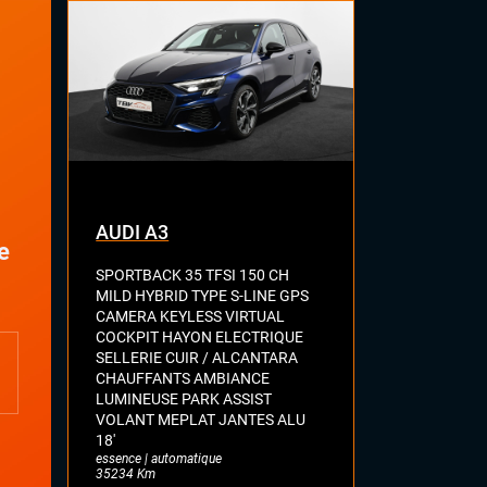
Radars de stationnement avant et
arrière
AUDI A3
AUDI S5
e
SPORTBACK 35 TFSI 150 CH
SPORTBACK 3
MILD HYBRID TYPE S-LINE GPS
QUATTRO C
CAMERA KEYLESS VIRTUAL
ELECT CHAU
COCKPIT HAYON ELECTRIQUE
RIDE KEYLES
SELLERIE CUIR / ALCANTARA
CHAUFF + WE
CHAUFFANTS AMBIANCE
MALUS
essence | auto
LUMINEUSE PARK ASSIST
98106 Km
VOLANT MEPLAT JANTES ALU
18'
essence | automatique
35234 Km