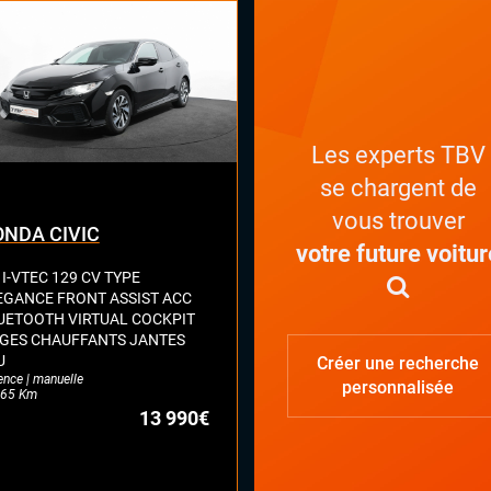
oudoir central
mandes au volant
airage d'ambiance
ettes au volant
oviseur intérieur jour/nuit
omatique
Les experts TBV
roviseurs électriques
es électriques
se chargent de
nt cuir
vous trouver
NDA CIVIC
votre future voitur
 I-VTEC 129 CV TYPE
EGANCE FRONT ASSIST ACC
UETOOTH VIRTUAL COCKPIT
EGES CHAUFFANTS JANTES
U
Créer une recherche
ence | manuelle
personnalisée
65 Km
13 990€