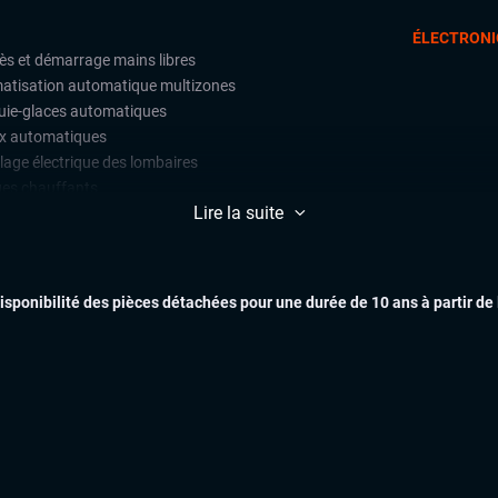
ÉLECTRONI
ès et démarrage mains libres
matisation automatique multizones
uie-glaces automatiques
x automatiques
lage électrique des lombaires
ges chauffants
Lire la suite
ges électriques à mémoire
ges massants
ual cockpit (live cockpit, compteur
tal)
AIDES À LA COND
disponibilité des pièces détachées pour une durée de 10 ans à partir de
ant multifonctions
x de jour à LED
x full LED
tes alu
roviseurs dégivrants
es arrières surteintées