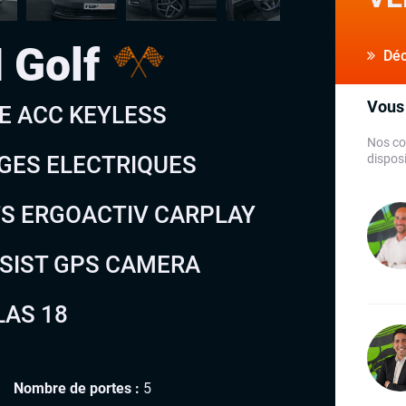
 Golf
Déco
Vous 
LE ACC KEYLESS
Nos co
GES ELECTRIQUES
disposi
S ERGOACTIV CARPLAY
SSIST GPS CAMERA
LAS 18
Nombre de portes :
5