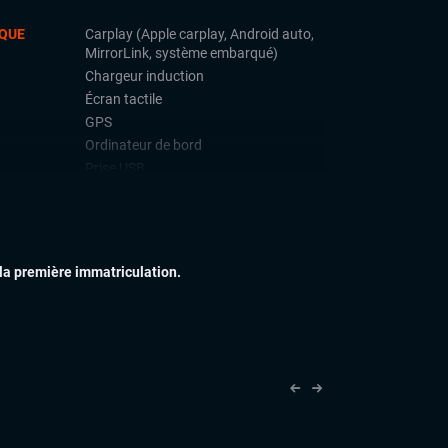
QUE
Carplay (Apple carplay, Android auto,
MirrorLink, système embarqué)
Chargeur induction
Écran tactile
GPS
Ordinateur de bord
Prise USB
Système Start and Stop
Téléphone Bluetooth
UITE
ACC (régulateur de vitesse adaptatif)
 la première immatriculation.
Aide au demarrage en côte
Caméra de recul
Détection de fatigue (alerte attention
conducteur)
Détections de signalisation routière
Front assist (avertisseur anti-collision)
Lane assist (maintien de voie)
Limiteur de vitesse