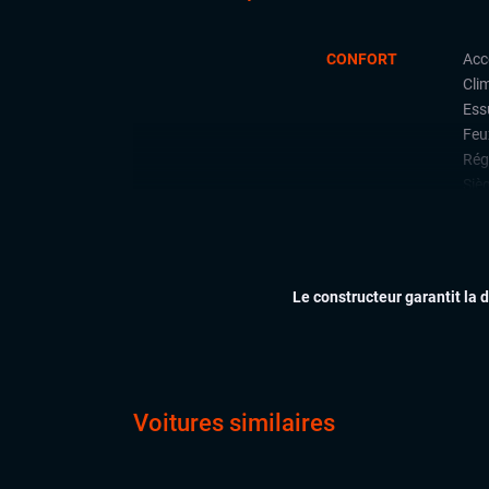
CONFORT
Acc
Cli
Ess
Feu
Rég
Siè
Siè
Siè
Virt
digi
Le constructeur garantit la 
Vol
EXTÉRIEUR
Feu
Feu
Jan
Voitures similaires
Rét
Vitr