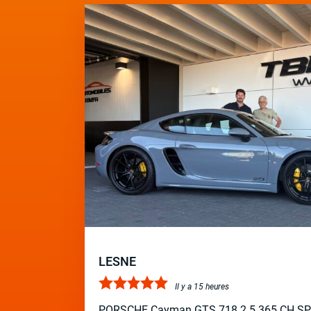
LESNE
Il y a 15 heures
PORSCHE Cayman GTS 718 2.5 365 CH S