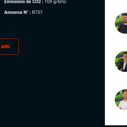
Émissions de CO2 :
109 g/kmc
Annonce N° :
R737
 ANS