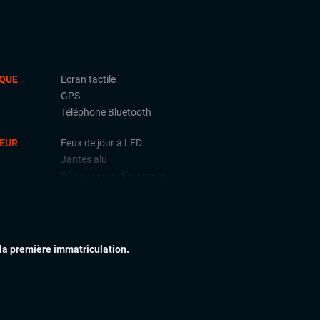
QUE
Écran tactile
GPS
Téléphone Bluetooth
IEUR
Feux de jour à LED
Jantes alu
Rétroviseurs dégivrants
IEUR
Accoudoir central
Vitres électriques
Volant cuir
 la première immatriculation.
PLUS
Auto-hold
Palettes au volant