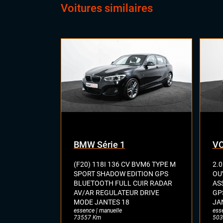
Voitures similaires
BMW Série 1
VO
(F20) 118I 136 CV BVM6 TYPE M
2.0
SPORT SHADOW EDITION GPS
OU
BLUETOOTH FULL CUIR RADAR
AS
AV/AR REGULATEUR DRIVE
GP
MODE JANTES 18
JA
essence | manuelle
ess
73557 Km
503