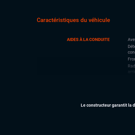
Caractéristiques du véhicule
AIDES À LA CONDUITE
Ave
Déte
con
Fron
Rad
arri
CONFORT
Cli
Ess
Feu
Le constructeur garantit la 
Siè
Vol