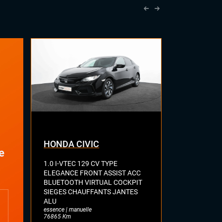
HONDA CIVIC
AUDI A3
e
1.0 I-VTEC 129 CV TYPE
SPORTBACK 
ELEGANCE FRONT ASSIST ACC
MILD HYBRID
BLUETOOTH VIRTUAL COCKPIT
CAMERA KEY
SIEGES CHAUFFANTS JANTES
COCKPIT HA
ALU
SELLERIE C
essence | manuelle
CHAUFFANT
76865 Km
LUMINEUSE 