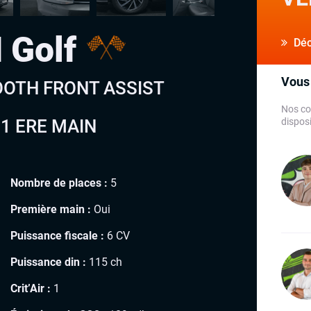
 Golf
Déco
Vous 
TOOTH FRONT ASSIST
Nos co
1 ERE MAIN
disposi
Nombre de places :
5
Première main :
Oui
Puissance fiscale :
6 CV
Puissance din :
115 ch
Crit’Air :
1