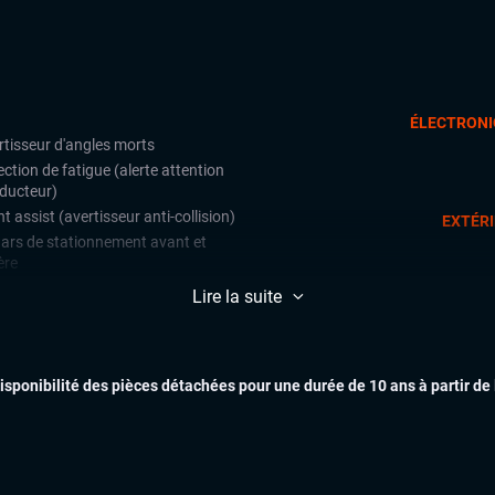
ÉLECTRONI
rtisseur d'angles morts
ction de fatigue (alerte attention
ducteur)
t assist (avertisseur anti-collision)
EXTÉR
ars de stationnement avant et
ère
Lire la suite
matisation automatique multizones
INTÉR
uie-glaces automatiques
x automatiques
disponibilité des pièces détachées pour une durée de 10 ans à partir de
ges chauffants
ant multifonctions
LES 