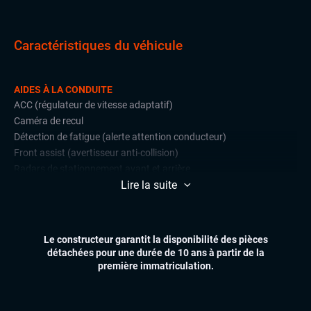
Caractéristiques du véhicule
AIDES À LA CONDUITE
ACC (régulateur de vitesse adaptatif)
Caméra de recul
Détection de fatigue (alerte attention conducteur)
Front assist (avertisseur anti-collision)
Radars de stationnement avant et arrière
Lire la suite
Régulateur et limiteur de vitesse
CONFORT
Chauffage auxiliaire
Le constructeur garantit la disponibilité des pièces
Climatisation automatique multizones
détachées pour une durée de 10 ans à partir de la
Essuie-glaces automatiques
première immatriculation.
Feux automatiques
Sièges chauffants
Volant multifonctions