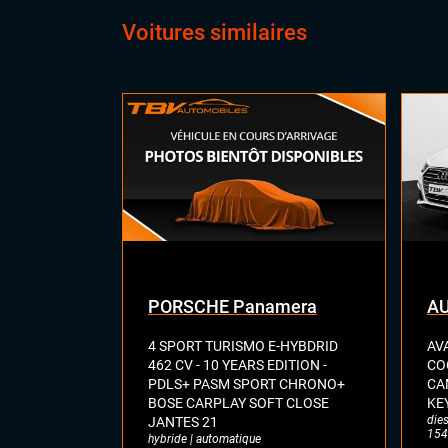
CONFORT
Acc
Voitures similaires
Cli
Dém
Feu
Hay
Rég
Siè
Siè
Siè
Virt
digi
Vol
PORSCHE Panamera
AU
4 SPORT TURISMO E-HYBDRID
AVA
462 CV - 10 YEARS EDITION -
CO
PDLS+ PASM SPORT CHRONO+
CA
BOSE CARPLAY SOFT CLOSE
KEY
dies
JANTES 21
154
hybride | automatique