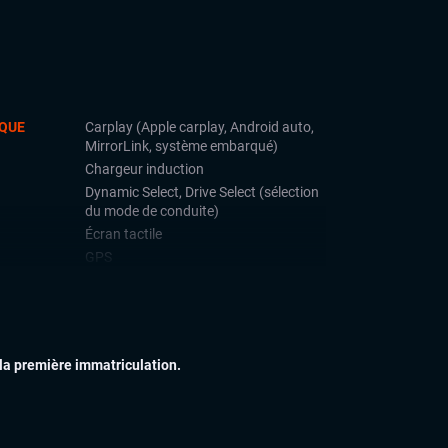
QUE
Carplay (Apple carplay, Android auto,
MirrorLink, système embarqué)
Chargeur induction
Dynamic Select, Drive Select (sélection
du mode de conduite)
Écran tactile
GPS
Hifi Harman Kardon
Système Start and Stop
Téléphone Bluetooth
 la première immatriculation.
IEUR
Feux full LED
Jantes alu
Toit ouvrant
Vitres arrières surteintées