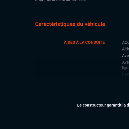
Caractéristiques du véhicule
AIDES À LA CONDUITE
ACC
Aid
Ave
Ave
lign
Cam
Déte
Lan
Limi
Par
Le constructeur garantit la 
Rad
arri
Rég