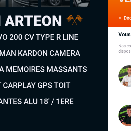
 ARTEON
Déco
Vous 
O 200 CV TYPE R LINE
Nos co
ARMAN KARDON CAMERA
disposi
C A MEMOIRES MASSANTS
 CARPLAY GPS TOIT
NTES ALU 18′ / 1ERE