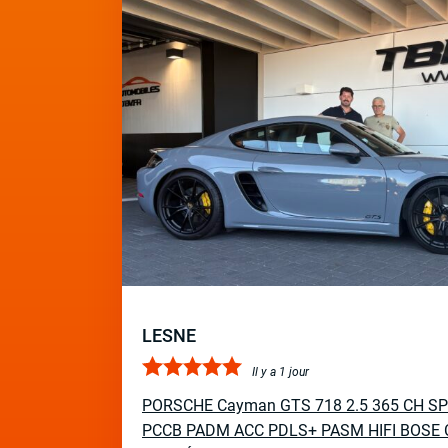
LESNE
Il y a 1 jour
PORSCHE Cayman GTS 718 2.5 365 CH S
PCCB PADM ACC PDLS+ PASM HIFI BOSE 