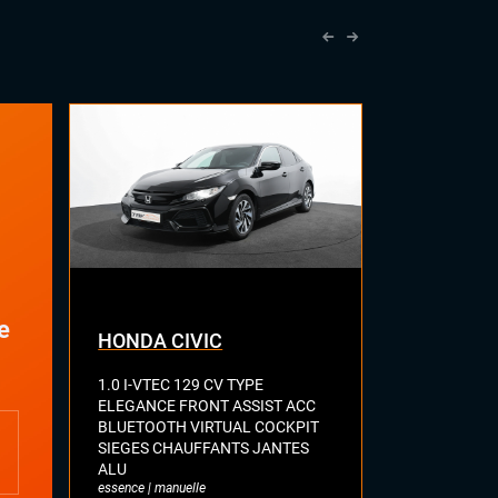
IEUR
Accoudoir central
Commandes au volant
Palettes au volant
Rétroviseurs électriques
Sellerie cuir
Tableau de bord en cuir
Vitres électriques
Volant cuir
e
HONDA CIVIC
TOYOTA C
1.0 I-VTEC 129 CV TYPE
TOURING SP
ELEGANCE FRONT ASSIST ACC
TEAM D VIR
BLUETOOTH VIRTUAL COCKPIT
CAMERA KE
SIEGES CHAUFFANTS JANTES
ASSIST LANE
ALU
MODE FULL L
essence | manuelle
MAIN