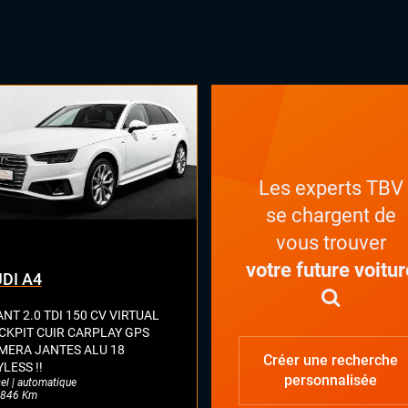
ès mains libres
matisation automatique
INTÉR
arrage mains libres
x automatiques
on électrique
lage électrique des lombaires
ges chauffants
ges électriques à mémoire
ges massants
Les experts TBV
ual cockpit (live cockpit, compteur
se chargent de
tal)
ant multifonctions
vous trouver
votre future voitur
DI A4
NT 2.0 TDI 150 CV VIRTUAL
CKPIT CUIR CARPLAY GPS
MERA JANTES ALU 18
Créer une recherche
LESS !!
personnalisée
el | automatique
846 Km