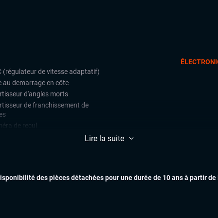
ÉLECTRONI
 (régulateur de vitesse adaptatif)
e au demarrage en côte
rtisseur d'angles morts
rtisseur de franchissement de
es
éra de recul
ctions de signalisation routière
Lire la suite
e assist (maintien de voie)
teur de vitesse
k Assist
disponibilité des pièces détachées pour une durée de 10 ans à partir de
EXTÉR
ars de stationnement avant et
ère
ulateur de vitesse