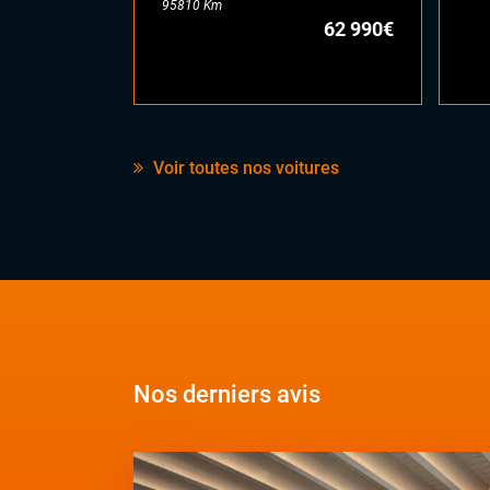
95810 Km
62 990€
Voir toutes nos voitures
Nos derniers avis