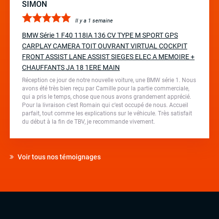
SIMON
Il y a 1 semaine
BMW Série 1 F40 118IA 136 CV TYPE M SPORT GPS
CARPLAY CAMERA TOIT OUVRANT VIRTUAL COCKPIT
FRONT ASSIST LANE ASSIST SIEGES ELEC A MEMOIRE +
CHAUFFANTS JA 18 1ERE MAIN
Réception ce jour de notre nouvelle voiture, une BMW série 1. Nous
avons été très bien reçu par Camille pour la partie commerciale,
qui a pris le temps, chose que nous avons grandement apprécié.
Pour la livraison c’est Romain qui c’est occupé de nous. Accueil
parfait, tout comme les explications sur le véhicule. Très satisfait
du début à la fin de TBV, je recommande vivement.
Voir tous nos témoignages