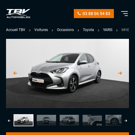
03 88 06 54 83
Accueil TBV
Voitures
Occasions
Toyota
YARIS
MHEV 1