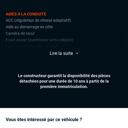
AIDES À LA CONDUITE
ACC (régulateur de vitesse adaptatif)
Aide au demarrage en côte
Caméra de recul
Front assist (avertisseur anti-collision)
Lane assist (maintien de voie)
Lire la suite
Limiteur de vitesse
Radar de stationnement arrière
CONFORT
Le constructeur garantit la disponibilité des pièces
Accès et démarrage mains libres
détachées pour une durée de 10 ans à partir de la
Climatisation automatique
première immatriculation.
Essuie-glaces automatiques
Feux automatiques
Virtual cockpit (live cockpit, compteur digital)
Volant multifonctions
Vous êtes intéressé par ce véhicule ?
ÉLECTRONIQUE