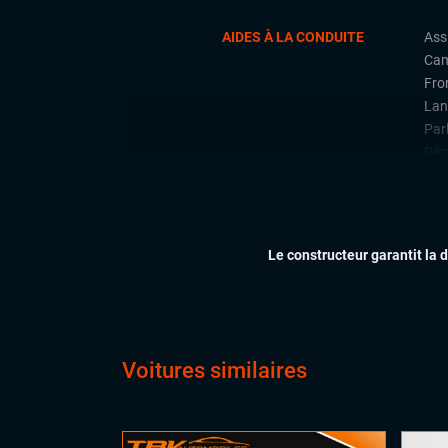
AIDES À LA CONDUITE
Ass
Cam
Fron
Lan
Par
Régu
CONFORT
Acc
Cli
Ess
Le constructeur garantit la 
Feu
Siè
Sièg
Vol
Vol
Voitures similaires