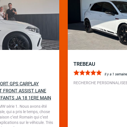
TREBEAU
Il y a 1 semain
RECHERCHE PERSONNALISEE 
SPORT GPS CARPLAY
T FRONT ASSIST LANE
FFANTS JA 18 1ERE MAIN
BMW série 1. Nous avons été
le, qui a pris le temps, chose
aison c’est Romain qui c’est
plications sur le véhicule. Très