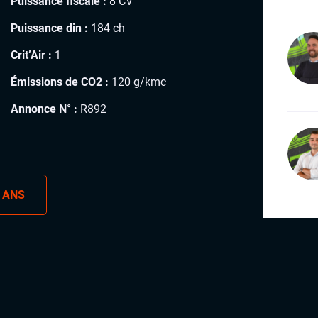
Puissance fiscale :
8 CV
Puissance din :
184 ch
Crit’Air :
1
Émissions de CO2 :
120 g/kmc
Annonce N° :
R892
 ANS