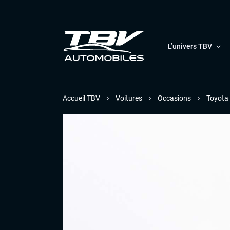
L’univers TBV
Accueil TBV
Voitures
Occasions
Toyota