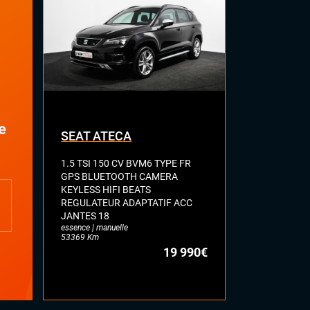
e
SEAT ATECA
VOLKSWA
1.5 TSI 150 CV BVM6 TYPE FR
2.0 BI-TDI 
GPS BLUETOOTH CAMERA
R LINE TOI
KEYLESS HIFI BEATS
FULL CUIR 
REGULATEUR ADAPTATIF ACC
DYNAUDIO 
JANTES 18
ATTELAGE E
essence | manuelle
diesel | automa
53369 Km
77113 Km
19 990€