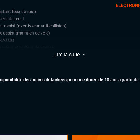
ÉLECTRONI
istant feux de route
éra de recul
t assist (avertisseur anti-collision)
e assist (maintien de voie)
k Assist
lateur et limiteur de vitesse
Lire la suite
EXTÉR
ès et démarrage mains libres
matisation automatique multizones
uie-glaces automatiques
disponibilité des pièces détachées pour une durée de 10 ans à partir de
x automatiques
INTÉR
ges chauffants
es électriques
ant chauffant
ant multifonctions