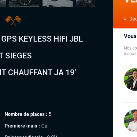
R
Déco
Vous 
 GPS KEYLESS HIFI JBL
Nos co
T SIEGES
disposi
 CHAUFFANT JA 19′
Nombre de places :
5
Première main :
Oui