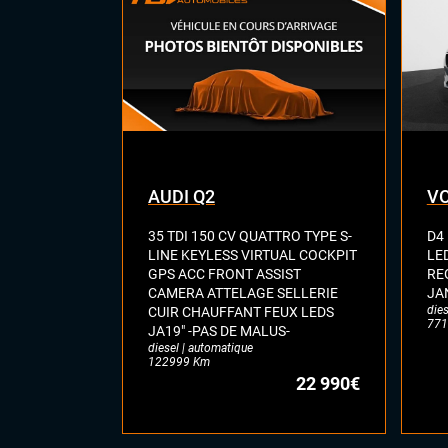
AUDI Q2
VO
35 TDI 150 CV QUATTRO TYPE S-
D4
LINE KEYLESS VIRTUAL COCKPIT
LE
GPS ACC FRONT ASSIST
RE
CAMERA ATTELAGE SELLERIE
JA
dies
CUIR CHAUFFANT FEUX LEDS
771
JA19" -PAS DE MALUS-
diesel | automatique
122999 Km
22 990€