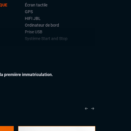
QUE
Écran tactile
GPS
HIFI JBL
Ordinateur de bord
Prise USB
Système Start and Stop
IEUR
Feux full LED
Jantes alu
Vitres arrières surteintées
 la première immatriculation.
IEUR
Commandes au volant
Sellerie Cuir Alcantara
Vitres électriques
Volant cuir