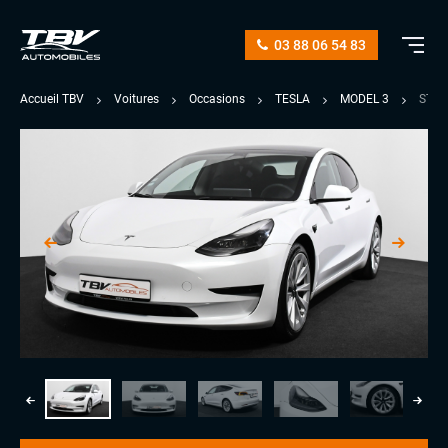
03 88 06 54 83
Accueil TBV
Voitures
Occasions
TESLA
MODEL 3
STAN