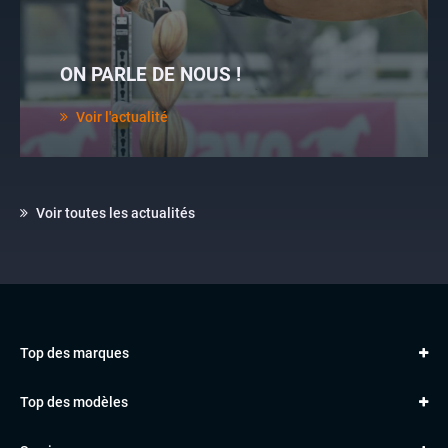
ON PARLE DE NOUS !
Voir l'actualité
Voir toutes les actualités
Top des marques
AUDI
Top des modèles
VOLKSWAGEN
Golf
MERCEDES