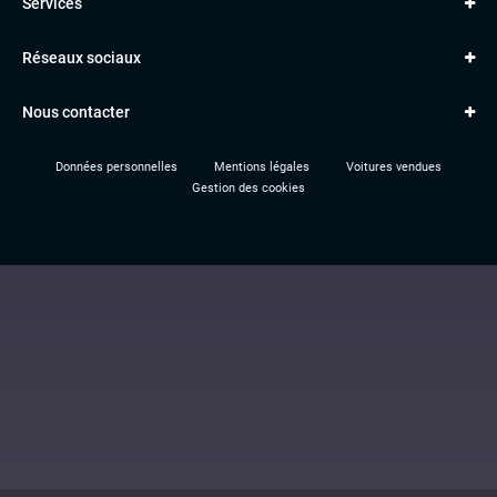
Services
Classe A
BMW
Jantes et pneus
Série 1
PORSCHE
Réseaux sociaux
Le garage TBV
A3
PEUGEOT
Paiement en ligne
Q3
RENAULT
Nous contacter
Location TBV
Données personnelles
Mentions légales
Voitures vendues
Gestion des cookies