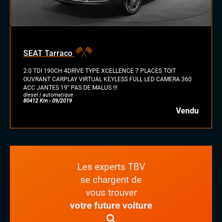
diesel
essence
essence/ethanol
SEAT Tarraco
électrique
hybride
2.0 TDI 190CH 4DRIVE TYPE XCELLENCE 7 PLACES TOIT
GPL
OUVRANT CARPLAY VIRTUAL KEYLESS FULL LED CAMERA 360
ACC JANTES 19" PAS DE MALUS !!!
autre
diesel | automatique
80412 Km - 09/2019
Vendu
Les experts TBV
se chargent de
vous trouver
votre future voiture