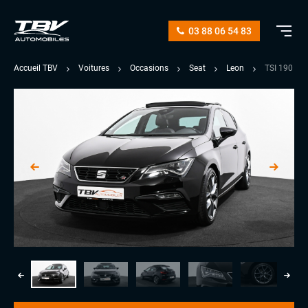
03 88 06 54 83
Accueil TBV
Voitures
Occasions
Seat
Leon
TSI 190 D