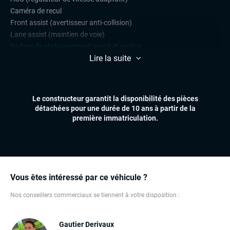
Caméra de recul
Front assist (avertisseur anti-collision)
Lane assist (maintien de voie)
Radars de stationnement avant et arrière
Lire la suite
Régulateur et limiteur de vitesse
CONFORT
Climatisation automatique multizones
Le constructeur garantit la disponibilité des pièces
Essuie-glaces automatiques
détachées pour une durée de 10 ans à partir de la
Feux automatiques
première immatriculation.
Sièges chauffants
Virtual cockpit (live cockpit, compteur digital)
Volant multifonctions
ÉLECTRONIQUE
Vous êtes intéressé par ce véhicule ?
Carplay (Apple carplay, Android auto, MirrorLink, système
embarqué)
Nos conseillers commerciaux se tiennent à votre disposition :
Dynamic Select, Drive Select (sélection du mode de conduite)
Écran tactile
Gautier Derivaux
GPS