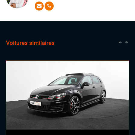
répondre à toutes vos questions et de satisfaire vos
Sellerie alcantara
attentes les plus exigeantes avec aisance
Sièges sport
Vitres électriques
Volant sport
Voitures similaires