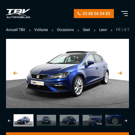
03 88 06 54 83
Accueil TBV
Voitures
Occasions
Seat
Leon
FR 1.8 TS