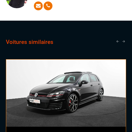
conseiller redoutable. Gautier mettra toutes ses
Rétroviseurs électriques
connaissances à votre service pour que vous soyez
Sellerie semi cuir
pleinement satisfait de votre véhicule !
Vitres électriques
Volant sport
Voitures similaires