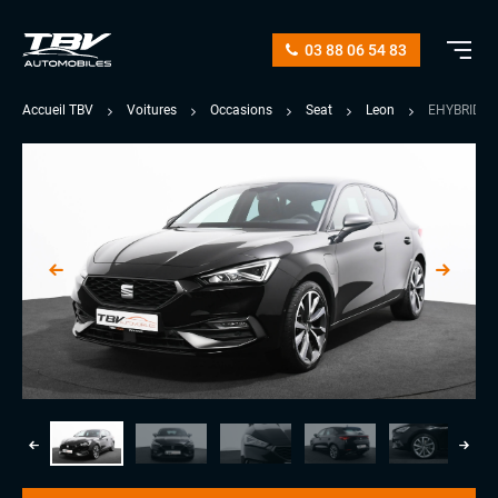
03 88 06 54 83
Accueil TBV
Voitures
Occasions
Seat
Leon
EHYBRID 2