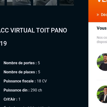
Déco
Vous 
CC VIRTUAL TOIT PANO
Nos co
 19
disposi
Nombre de portes :
5
Nombre de places :
5
Puissance fiscale :
18 CV
Puissance din :
290 ch
Crit’Air :
1