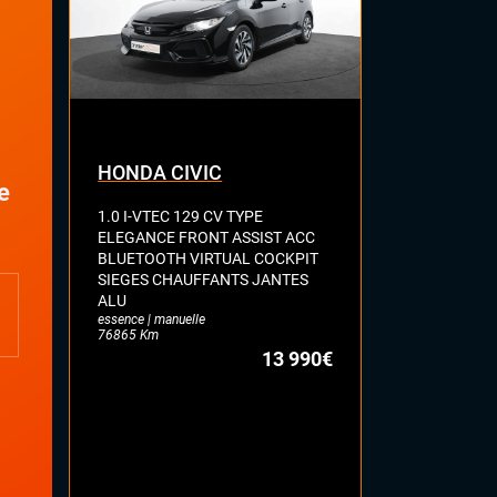
HONDA CIVIC
AUDI A3
e
1.0 I-VTEC 129 CV TYPE
SPORTBACK 
ELEGANCE FRONT ASSIST ACC
MILD HYBRID
BLUETOOTH VIRTUAL COCKPIT
CAMERA KEY
SIEGES CHAUFFANTS JANTES
COCKPIT HA
ALU
SELLERIE C
essence | manuelle
CHAUFFANT
76865 Km
LUMINEUSE 
13 990€
VOLANT MEP
18'
essence | auto
35234 Km