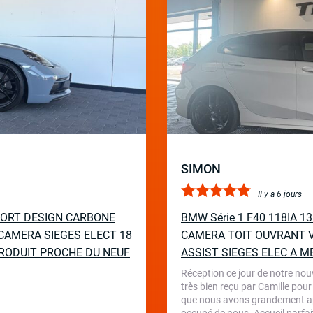
SIMON
Il y a 6 jours
PORT DESIGN CARBONE
BMW Série 1 F40 118IA 
CAMERA SIEGES ELECT 18
CAMERA TOIT OUVRANT V
RODUIT PROCHE DU NEUF
ASSIST SIEGES ELEC A M
Réception ce jour de notre nou
très bien reçu par Camille pour
que nous avons grandement appr
occupé de nous. Accueil parfait