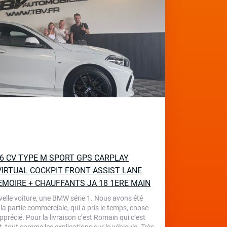
136 CV TYPE M SPORT GPS CARPLAY
IRTUAL COCKPIT FRONT ASSIST LANE
EMOIRE + CHAUFFANTS JA 18 1ERE MAIN
velle voiture, une BMW série 1. Nous avons été
 la partie commerciale, qui a pris le temps, chose
écié. Pour la livraison c’est Romain qui c’est
, tout comme les explications sur le véhicule. Très