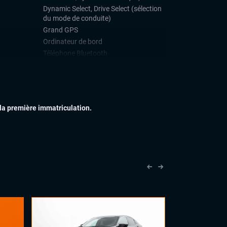
Dynamic Select, Drive Select (sélection
du mode de conduite)
Grand GPS
Ordinateur de bord
Téléphone Bluetooth
IEUR
Feux full LED
Jantes alu
Toit ouvrant panoramique
 la première immatriculation.
IEUR
Accoudoir central
Palettes au volant
Sellerie Cuir Alcantara
Sièges sport
Volant cuir
Volant sport