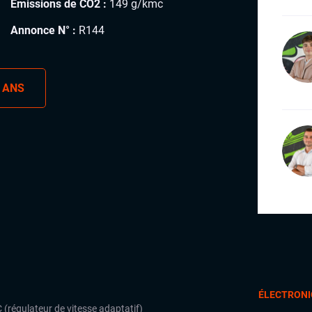
Émissions de CO2 :
149 g/kmc
Annonce N° :
R144
 ANS
ÉLECTRONI
 (régulateur de vitesse adaptatif)