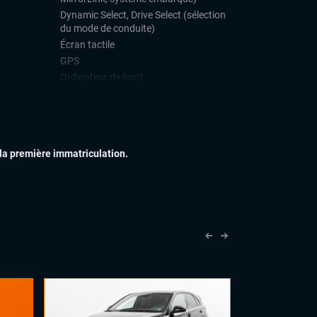
Dynamic Select, Drive Select (sélection
du mode de conduite)
Écran tactile
GPS
Ordinateur de bord
Prise USB
Systeme Hifi BEATS
Système Start and Stop
 la première immatriculation.
IEUR
Commandes au volant
Sellerie alcantara
Vitres électriques
Volant cuir
IEUR
Feux full LED
Jantes alu
Toit ouvrant panoramique