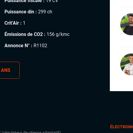
Puissance fiscale :
19 CV
Puissance din :
299 ch
Crit’Air :
1
Émissions de CO2 :
156 g/kmc
Annonce N° :
R1102
 ANS
ÉLECTRONI
 (régulateur de vitesse adaptatif)