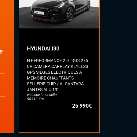
HYUNDAI I30
BMW Séri
e
N PERFORMANCE 2.0 T-GDI 275
F40 M135 I 
CV CAMERA CARPLAY KEYLESS
SPORT GPS 
GPS SIEGES ELECTRIQUES A
VIRTUAL CO
MEMOIRE CHAUFFANTS
ASSIST LANE
SELLERIE CUIR / ALCANTARA
SELLERIE A
JANTES ALU 19'
ERE MAIN
essence | manuelle
essence | auto
58313 Km
71442 Km
25 990€