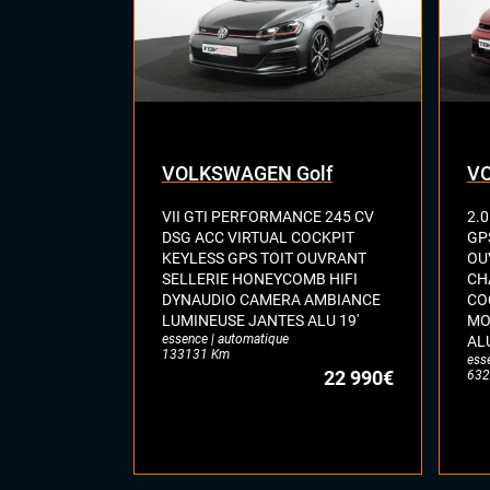
VOLKSWAGEN Golf
V
VII GTI PERFORMANCE 245 CV
2.0
DSG ACC VIRTUAL COCKPIT
GP
KEYLESS GPS TOIT OUVRANT
OU
SELLERIE HONEYCOMB HIFI
CH
DYNAUDIO CAMERA AMBIANCE
CO
LUMINEUSE JANTES ALU 19'
MO
essence | automatique
ALU
133131 Km
ess
22 990€
632