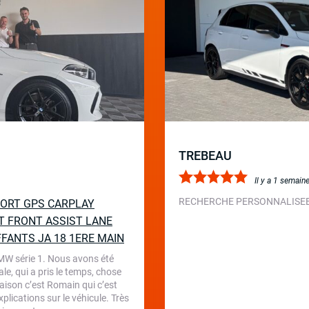
TREBEAU
Il y a 1 semain
RECHERCHE PERSONNALISEE 
SPORT GPS CARPLAY
T FRONT ASSIST LANE
FFANTS JA 18 1ERE MAIN
BMW série 1. Nous avons été
le, qui a pris le temps, chose
aison c’est Romain qui c’est
plications sur le véhicule. Très