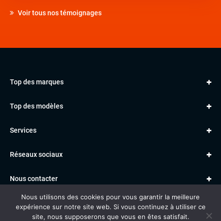
Voir tous nos témoignages
Top des marques
AUDI
Top des modèles
VOLKSWAGEN
Golf
MERCEDES
Services
Classe A
BMW
Jantes et pneus
Série 1
PORSCHE
Réseaux sociaux
Le garage TBV
A3
PEUGEOT
Paiement en ligne
Q3
RENAULT
Nous contacter
Location TBV
Nous utilisons des cookies pour vous garantir la meilleure
Données personnelles
Mentions légales
Voitures vendues
expérience sur notre site web. Si vous continuez à utiliser ce
Gestion des cookies
site, nous supposerons que vous en êtes satisfait.