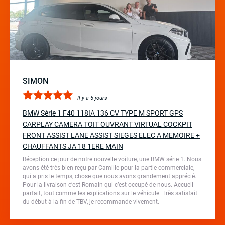
SIMON
Il y a 5 jours
BMW Série 1 F40 118IA 136 CV TYPE M SPORT GPS
CARPLAY CAMERA TOIT OUVRANT VIRTUAL COCKPIT
FRONT ASSIST LANE ASSIST SIEGES ELEC A MEMOIRE +
CHAUFFANTS JA 18 1ERE MAIN
Réception ce jour de notre nouvelle voiture, une BMW série 1. Nous
avons été très bien reçu par Camille pour la partie commerciale,
qui a pris le temps, chose que nous avons grandement apprécié.
Pour la livraison c’est Romain qui c’est occupé de nous. Accueil
parfait, tout comme les explications sur le véhicule. Très satisfait
du début à la fin de TBV, je recommande vivement.