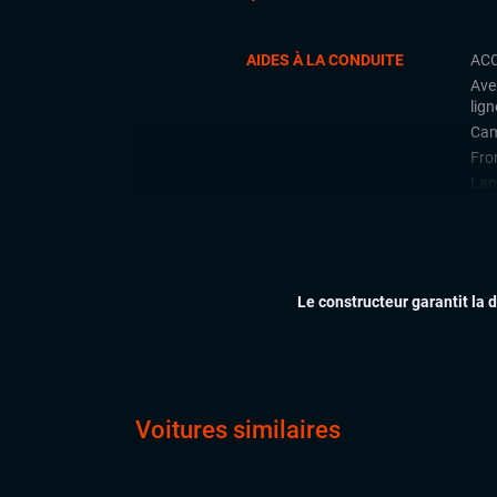
AIDES À LA CONDUITE
ACC
Ave
lign
Cam
Fron
Lan
Rad
arri
Régu
Le constructeur garantit la 
CONFORT
Acc
Cli
Feu
Siè
Sys
Voitures similaires
Virt
digi
Vol