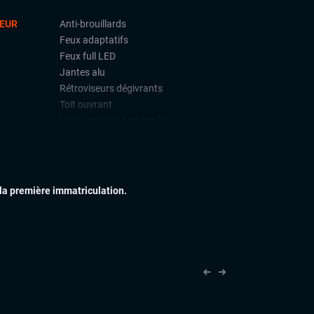
IEUR
Anti-brouillards
Feux adaptatifs
Feux full LED
Jantes alu
Rétroviseurs dégivrants
Toit ouvrant
Vitres arrières surteintées
IEUR
Accoudoir central
Commandes au volant
Eclairage d'ambiance
 la première immatriculation.
Palettes au volant
Rétroviseurs électriques
Sellerie Cuir Alcantara
Sièges sport
Vitres électriques
Volant cuir
Volant sport