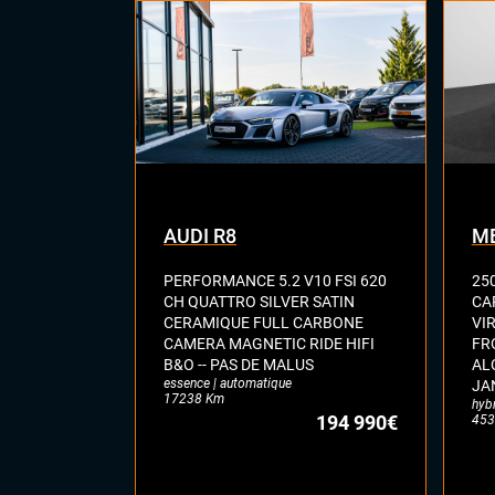
ÉLECTRONIQUE
Car
Mir
Dyna
du 
Écra
Gra
Sys
Sys
AUDI R8
ME
PERFORMANCE 5.2 V10 FSI 620
25
CH QUATTRO SILVER SATIN
CA
CERAMIQUE FULL CARBONE
VI
CAMERA MAGNETIC RIDE HIFI
FR
B&O -- PAS DE MALUS
AL
essence | automatique
JA
17238 Km
hyb
194 990€
453