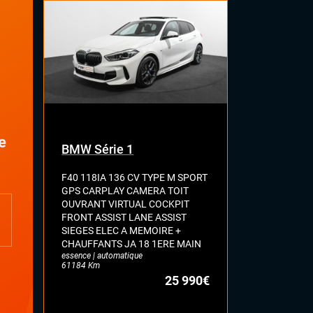
e
BMW Série 1
VOLKSWA
F40 118IA 136 CV TYPE M SPORT
VII 1.5 TSI 
GPS CARPLAY CAMERA TOIT
HIGHLINE G
OUVRANT VIRTUAL COCKPIT
ASSIST SEL
FRONT ASSIST LANE ASSIST
FULL LED JA
essence | auto
SIEGES ELEC A MEMOIRE +
71628 Km
CHAUFFANTS JA 18 1ERE MAIN
essence | automatique
61184 Km
25 990€