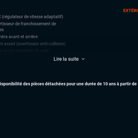
EXTÉR
 (régulateur de vitesse adaptatif)
rtisseur de franchissement de
es
éra avant et arrière
t assist (avertisseur anti-collision)
e assist (maintien de voie)
ars de stationnement avant et
Lire la suite
ère
INTÉR
lateur et limiteur de vitesse
disponibilité des pièces détachées pour une durée de 10 ans à partir de
ès et démarrage mains libres
matisation automatique multizones
x automatiques
ges chauffants
teme Hifi BEATS
ual cockpit (live cockpit, compteur
tal)
ant multifonctions