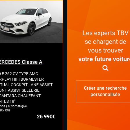
play (Apple carplay, Android auto,
rorLink, système embarqué)
mic Select, Drive Select (sélection
mode de conduite)
Les experts TBV
n tactile
nd GPS
se chargent de
teme Hifi BEATS
vous trouver
tème Start and Stop
votre future voitur
RCEDES Classe A
0 E 262 CV TYPE AMG
RPLAY HIFI BURMESTER
RTUAL COCKPIT LANE ASSIST
Créer une recherche
ONT ASSIST SELLERIE
personnalisée
CANTARA CHAUFFANT
NTES 18"
ride | automatique
85 Km
26 990€