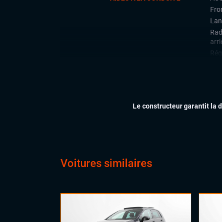
Fron
Lan
Rad
arri
Régu
CONFORT
Cli
Ess
Feu
Le constructeur garantit la 
Siè
Virt
digi
Vol
Voitures similaires