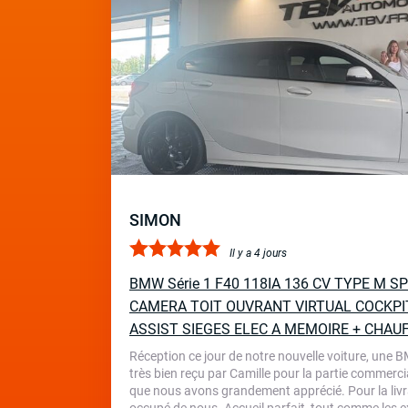
SIMON
Il y a 4 jours
BMW Série 1 F40 118IA 136 CV TYPE M 
CAMERA TOIT OUVRANT VIRTUAL COCKPI
ASSIST SIEGES ELEC A MEMOIRE + CHAU
Réception ce jour de notre nouvelle voiture, une 
très bien reçu par Camille pour la partie commercia
que nous avons grandement apprécié. Pour la livr
occupé de nous. Accueil parfait, tout comme les ex