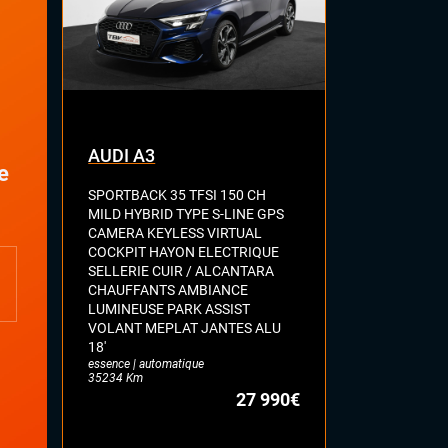
AUDI A3
AUDI S5
e
SPORTBACK 35 TFSI 150 CH
SPORTBACK 3
MILD HYBRID TYPE S-LINE GPS
QUATTRO C
CAMERA KEYLESS VIRTUAL
ELECT CHAU
COCKPIT HAYON ELECTRIQUE
RIDE KEYLES
SELLERIE CUIR / ALCANTARA
CHAUFF + WE
CHAUFFANTS AMBIANCE
MALUS
essence | auto
LUMINEUSE PARK ASSIST
98106 Km
VOLANT MEPLAT JANTES ALU
18'
essence | automatique
35234 Km
27 990€