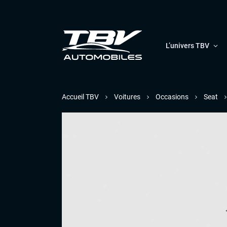
L’univers TBV
Accueil TBV
Voitures
Occasions
Seat