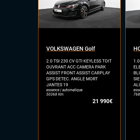
VOLKSWAGEN Golf
HO
2.0 TSI 230 CV GTI KEYLESS TOIT
1.0
OUVRANT ACC CAMERA PARK
EL
ASSIST FRONT ASSIST CARPLAY
BL
GPS DETEC. ANGLE MORT
SI
JANTES 19
AL
essence | automatique
ess
50368 Km
768
21 990€