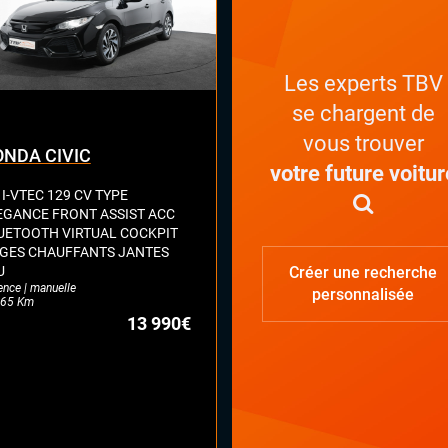
Les experts TBV
se chargent de
vous trouver
NDA CIVIC
votre future voitur
 I-VTEC 129 CV TYPE
EGANCE FRONT ASSIST ACC
UETOOTH VIRTUAL COCKPIT
EGES CHAUFFANTS JANTES
U
Créer une recherche
ence | manuelle
personnalisée
65 Km
13 990€