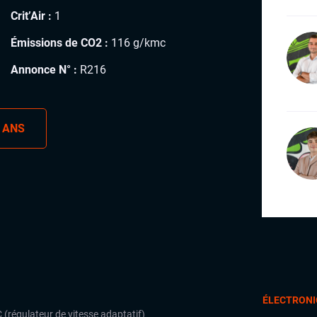
Crit’Air :
1
Émissions de CO2 :
116 g/kmc
Annonce N° :
R216
 ANS
ÉLECTRONI
 (régulateur de vitesse adaptatif)