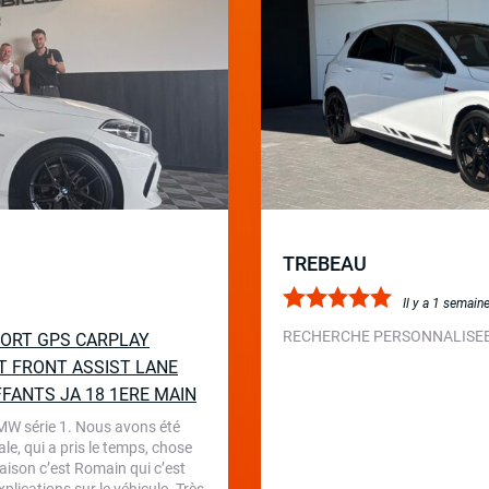
TREBEAU
Il y a 1 semain
RECHERCHE PERSONNALISEE 
SPORT GPS CARPLAY
T FRONT ASSIST LANE
FFANTS JA 18 1ERE MAIN
BMW série 1. Nous avons été
le, qui a pris le temps, chose
aison c’est Romain qui c’est
plications sur le véhicule. Très