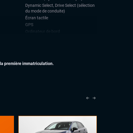
Dynamic Select, Drive Select (sélection
du mode de conduite)
Écran tactile
GPS
Ordinateur de bord
Système Start and Stop
Téléphone Bluetooth
IEUR
Feux full LED
 la première immatriculation.
Jantes alu
Toit ouvrant panoramique
Vitres arrières surteintées
IEUR
Accoudoir central
Commandes au volant
Eclairage d'ambiance
Sellerie alcantara
Volant cuir