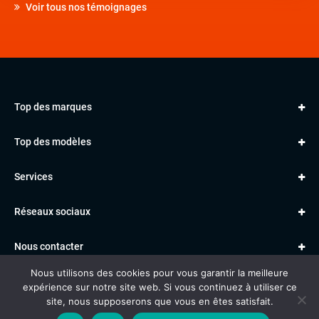
Voir tous nos témoignages
Top des marques
AUDI
Top des modèles
VOLKSWAGEN
Golf
MERCEDES
Services
Classe A
BMW
Jantes et pneus
Série 1
PORSCHE
Réseaux sociaux
Le garage TBV
A3
PEUGEOT
Paiement en ligne
Q3
RENAULT
Nous contacter
Location TBV
Nous utilisons des cookies pour vous garantir la meilleure
Données personnelles
Mentions légales
Voitures vendues
expérience sur notre site web. Si vous continuez à utiliser ce
Gestion des cookies
site, nous supposerons que vous en êtes satisfait.
Al