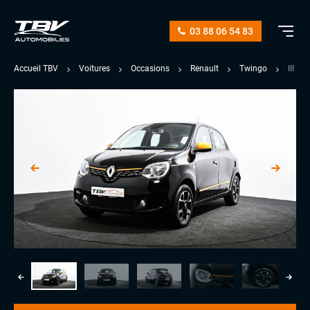
03 88 06 54 83
Accueil TBV
Voitures
Occasions
Renault
Twingo
III 0