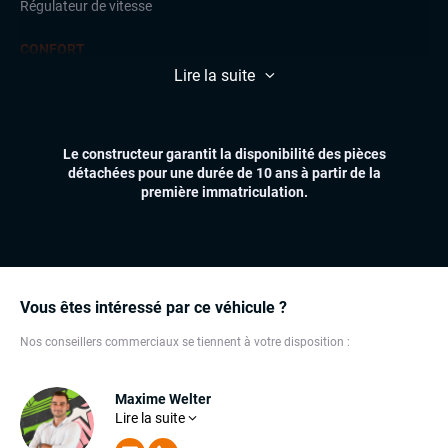
Régulateur de vitesse
CONFORT
Climatisation
Lire la suite
Feux automatiques
Volant multifonctions
Le constructeur garantit la disponibilité des pièces
ÉLECTRONIQUE
détachées pour une durée de 10 ans à partir de la
Carplay (Apple carplay, Android auto, MirrorLink, système
première immatriculation.
embarqué)
Écran tactile
Prise USB
Téléphone Bluetooth
Vous êtes intéressé par ce véhicule ?
EXTÉRIEUR
Anti-brouillards
Nos conseillers commerciaux se tiennent à votre disposition :
Feux de jour à LED
Jantes alu
Maxime Welter
Maxime est un commercial d'une grande rigueur. Sa
Lire la suite
connaissance approfondie des voitures lui permet de
répondre à toutes vos questions et de satisfaire vos