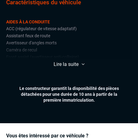
Caractéristiques du véhicule
AIDES À LA CONDUITE
ACC (régulateur de vitesse adaptatif)
Assistant feux de route
Avertisseur d'angles morts
Caméra de recul
Front assist (avertisseur anti-collision)
Lire la suite
Lane assist (maintien de voie)
Radars de stationnement avant et arrière
Régulateur et limiteur de vitesse
Side assist
Le constructeur garantit la disponibilité des pièces
détachées pour une durée de 10 ans à partir de la
CONFORT
première immatriculation.
Affichage tête haute (head-up display)
Climatisation automatique
Démarrage mains libres
Essuie-glaces automatiques
Feux automatiques
Vous êtes intéressé par ce véhicule ?