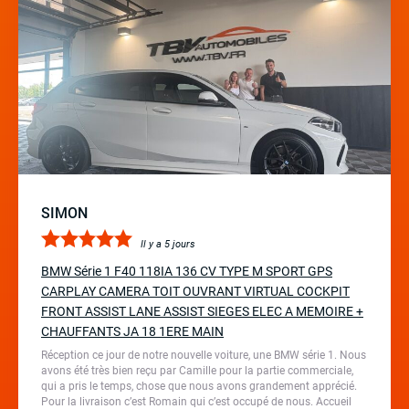
SIMON
Il y a 5 jours
BMW Série 1 F40 118IA 136 CV TYPE M SPORT GPS
CARPLAY CAMERA TOIT OUVRANT VIRTUAL COCKPIT
FRONT ASSIST LANE ASSIST SIEGES ELEC A MEMOIRE +
CHAUFFANTS JA 18 1ERE MAIN
Réception ce jour de notre nouvelle voiture, une BMW série 1. Nous
avons été très bien reçu par Camille pour la partie commerciale,
qui a pris le temps, chose que nous avons grandement apprécié.
Pour la livraison c’est Romain qui c’est occupé de nous. Accueil