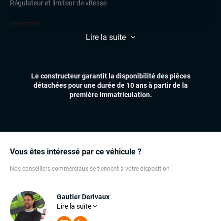
Régulateur et limiteur de vitesse
CONFORT
Accès et démarrage mains libres
Lire la suite
Climatisation automatique
Essuie-glaces automatiques
Feux automatiques
Le constructeur garantit la disponibilité des pièces
Volant multifonctions
détachées pour une durée de 10 ans à partir de la
première immatriculation.
ÉLECTRONIQUE
Carplay (Apple carplay, Android auto, MirrorLink, système
embarqué)
Écran tactile
Ordinateur de bord
Vous êtes intéressé par ce véhicule ?
Téléphone Bluetooth
Nos conseillers commerciaux se tiennent à votre disposition :
EXTÉRIEUR
Feux full LED
Gautier Derivaux
Lire la suite
Son expérience dans l'automobile fait de lui un
INTÉRIEUR
conseiller redoutable. Gautier mettra toutes ses
Volant cuir