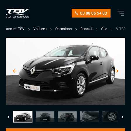
03 88 06 54 83
Accueil TBV
Voitures
Occasions
Renault
Clio
V TCE 1