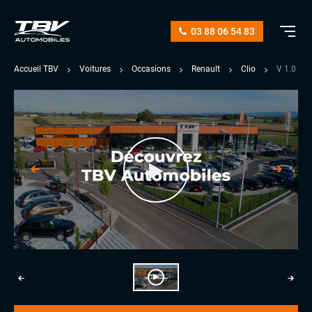
03 88 06 54 83
Accueil TBV
Voitures
Occasions
Renault
Clio
V 1.0 T