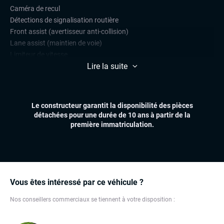
Caméra de recul
Détections de signalisation routière
Front assist (avertisseur anti-collision)
Lane assist (maintien de voie)
Limiteur de vitesse
Lire la suite
Radars de stationnement avant et arrière
Régulateur de vitesse
CONFORT
Le constructeur garantit la disponibilité des pièces
Climatisation automatique
détachées pour une durée de 10 ans à partir de la
Démarrage mains libres
première immatriculation.
Essuie-glaces automatiques
Feux automatiques
Sièges chauffants
Virtual cockpit (live cockpit, compteur digital)
Volant multifonctions
Vous êtes intéressé par ce véhicule ?
Nos conseillers commerciaux se tiennent à votre disposition :
ÉLECTRONIQUE
Carplay (Apple carplay, Android auto, MirrorLink, système
embarqué)