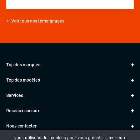
Voir tous nos témoignages
Top des marques
AUDI
Top des modèles
VOLKSWAGEN
Golf
MERCEDES
Services
Classe A
BMW
Jantes et pneus
Série 1
PORSCHE
Réseaux sociaux
Le garage TBV
A3
PEUGEOT
Paiement en ligne
Q3
RENAULT
Nous contacter
Location TBV
Nous utilisons des cookies pour vous garantir la meilleure