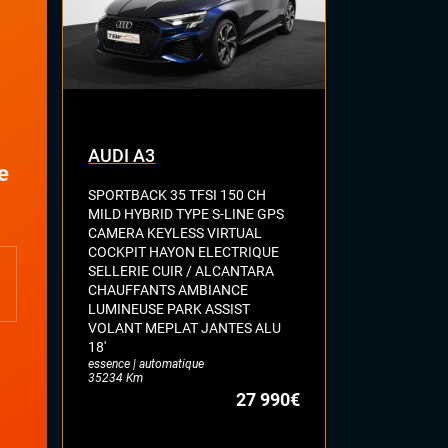
AUDI A3
AUDI S5
e
SPORTBACK 35 TFSI 150 CH
SPORTBACK 3
MILD HYBRID TYPE S-LINE GPS
QUATTRO C
CAMERA KEYLESS VIRTUAL
ELECT CHAU
COCKPIT HAYON ELECTRIQUE
RIDE KEYLES
SELLERIE CUIR / ALCANTARA
CHAUFF + WE
CHAUFFANTS AMBIANCE
MALUS
essence | auto
LUMINEUSE PARK ASSIST
98106 Km
VOLANT MEPLAT JANTES ALU
18'
essence | automatique
35234 Km
27 990€