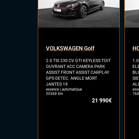
VOLKSWAGEN Golf
HO
2.0 TSI 230 CV GTI KEYLESS TOIT
1.0
OUVRANT ACC CAMERA PARK
EL
ASSIST FRONT ASSIST CARPLAY
BL
GPS DETEC. ANGLE MORT
SI
JANTES 19
AL
essence | automatique
ess
50368 Km
768
21 990€