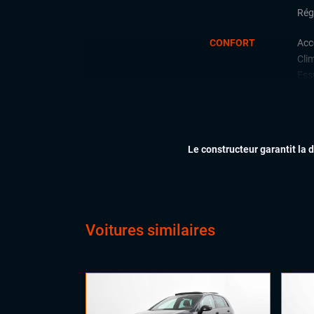
Régu
CONFORT
Acc
Cli
Ess
Feu
Siè
Vol
Le constructeur garantit la 
Voitures similaires