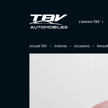
L’univers TBV
Accueil TBV
Voitures
Occasions
Renaul