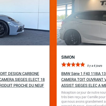
SIMON
Il y a 4 jours
PORT DESIGN CARBONE
BMW Série 1 F40 118IA 
CAMERA SIEGES ELECT 18
CAMERA TOIT OUVRANT V
RODUIT PROCHE DU NEUF
ASSIST SIEGES ELEC A M
Réception ce jour de notre nou
très bien reçu par Camille pour
que nous avons grandement appr
occupé de nous. Accueil parfait