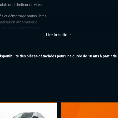
lateur et limiteur de vitesse
ès et démarrage mains libres
matisation automatique
uie-glaces automatiques
EXTÉR
x automatiques
Lire la suite
ges chauffants
INTÉR
ant multifonctions
disponibilité des pièces détachées pour une durée de 10 ans à partir de