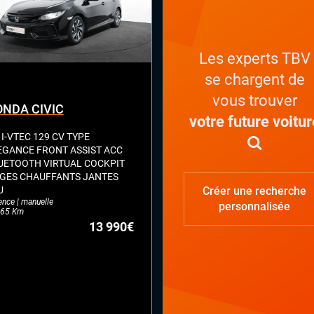
Les experts TBV
se chargent de
vous trouver
NDA CIVIC
votre future voitur
 I-VTEC 129 CV TYPE
EGANCE FRONT ASSIST ACC
UETOOTH VIRTUAL COCKPIT
EGES CHAUFFANTS JANTES
U
Créer une recherche
ence | manuelle
personnalisée
65 Km
13 990€