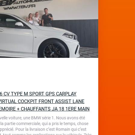
136 CV TYPE M SPORT GPS CARPLAY
IRTUAL COCKPIT FRONT ASSIST LANE
EMOIRE + CHAUFFANTS JA 18 1ERE MAIN
velle voiture, une BMW série 1. Nous avons été
 la partie commerciale, qui a pris le temps, chose
écié. Pour la livraison c’est Romain qui c’est
, tout comme les explications sur le véhicule. Très