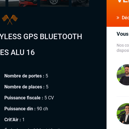
o
Déco
Vous 
KEYLESS GPS BLUETOOTH
Nos co
ES ALU 16
disposi
Nombre de portes :
5
Nombre de places :
5
Puissance fiscale :
5 CV
Puissance din :
90 ch
Crit’Air :
1