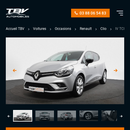
03 88 06 54 83
Accueil TBV
Voitures
Occasions
Renault
Clio
IV TCE 