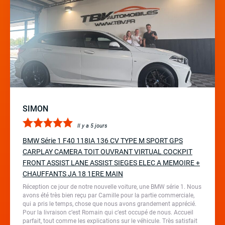
SIMON
Il y a 5 jours
BMW Série 1 F40 118IA 136 CV TYPE M SPORT GPS
CARPLAY CAMERA TOIT OUVRANT VIRTUAL COCKPIT
FRONT ASSIST LANE ASSIST SIEGES ELEC A MEMOIRE +
CHAUFFANTS JA 18 1ERE MAIN
Réception ce jour de notre nouvelle voiture, une BMW série 1. Nous
avons été très bien reçu par Camille pour la partie commerciale,
qui a pris le temps, chose que nous avons grandement apprécié.
Pour la livraison c’est Romain qui c’est occupé de nous. Accueil
parfait, tout comme les explications sur le véhicule. Très satisfait