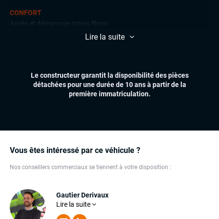
CONFORT
Accès et démarrage mains libres
Climatisation automatique
Lire la suite
Essuie-glaces automatiques
Feux automatiques
Volant multifonctions
Le constructeur garantit la disponibilité des pièces
détachées pour une durée de 10 ans à partir de la
ÉLECTRONIQUE
première immatriculation.
Écran tactile
GPS
Ordinateur de bord
Téléphone Bluetooth
Vous êtes intéressé par ce véhicule ?
EXTÉRIEUR
Jantes alu
Nos conseillers commerciaux se tiennent à votre disposition :
INTÉRIEUR
Gautier Derivaux
Volant cuir
Lire la suite
Son expérience dans l'automobile fait de lui un
conseiller redoutable. Gautier mettra toutes ses