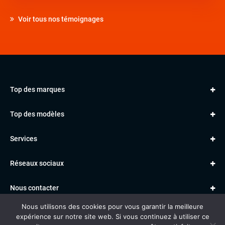
Voir tous nos témoignages
Top des marques
AUDI
Top des modèles
VOLKSWAGEN
Golf
MERCEDES
Services
Classe A
BMW
Jantes et pneus
Série 1
PORSCHE
Réseaux sociaux
Le garage TBV
A3
PEUGEOT
Paiement en ligne
Q3
RENAULT
Nous contacter
Location TBV
Nous utilisons des cookies pour vous garantir la meilleure
Données personnelles
Mentions légales
Voitures vendues
expérience sur notre site web. Si vous continuez à utiliser ce
Gestion des cookies