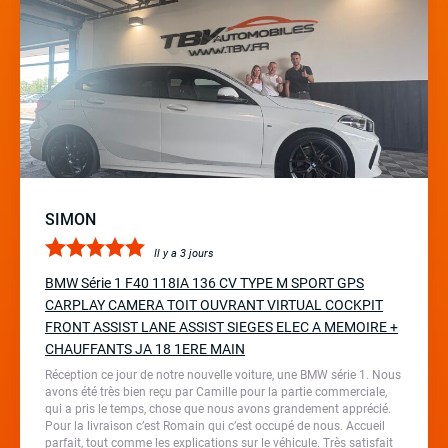
SIMON
Il y a 3 jours
BMW Série 1 F40 118IA 136 CV TYPE M SPORT GPS
CARPLAY CAMERA TOIT OUVRANT VIRTUAL COCKPIT
FRONT ASSIST LANE ASSIST SIEGES ELEC A MEMOIRE +
CHAUFFANTS JA 18 1ERE MAIN
Réception ce jour de notre nouvelle voiture, une BMW série 1. Nous
avons été très bien reçu par Camille pour la partie commerciale,
qui a pris le temps, chose que nous avons grandement apprécié.
Pour la livraison c’est Romain qui c’est occupé de nous. Accueil
parfait, tout comme les explications sur le véhicule. Très satisfait