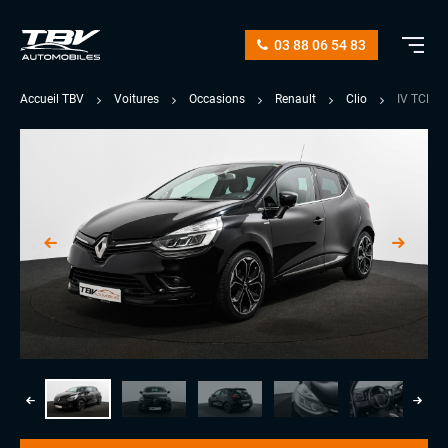
03 88 06 54 83
Accueil TBV
Voitures
Occasions
Renault
Clio
IV TCE 