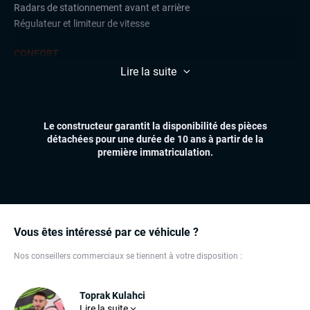
Radars de stationnement avant et arrière
Régulateur et limiteur de vitesse
CONFORT
Accès et démarrage mains libres
Lire la suite
Climatisation automatique
Feux automatiques
Sièges chauffants
Le constructeur garantit la disponibilité des pièces
Volant multifonctions
détachées pour une durée de 10 ans à partir de la
première immatriculation.
ÉLECTRONIQUE
Dynamic Select, Drive Select (sélection du mode de conduite)
Écran tactile
GPS
Ordinateur de bord
Vous êtes intéressé par ce véhicule ?
Prises auxiliaires
Nos conseillers commerciaux se tiennent à votre disposition :
Support telephone
Système Hifi BOSE
Système Start and Stop
Toprak Kulahci
Téléphone Bluetooth
Véritable concentré d’énergie, Toprak insuffle bonne
Lire la suite