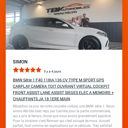
SIMON
Il y a 4 jours
BMW Série 1 F40 118IA 136 CV TYPE M SPORT GPS
CARPLAY CAMERA TOIT OUVRANT VIRTUAL COCKPIT
FRONT ASSIST LANE ASSIST SIEGES ELEC A MEMOIRE +
CHAUFFANTS JA 18 1ERE MAIN
Réception ce jour de notre nouvelle voiture, une BMW série 1. Nous
avons été très bien reçu par Camille pour la partie commerciale,
qui a pris le temps, chose que nous avons grandement apprécié.
Pour la livraison c’est Romain qui c’est occupé de nous. Accueil
parfait, tout comme les explications sur le véhicule. Très satisfait