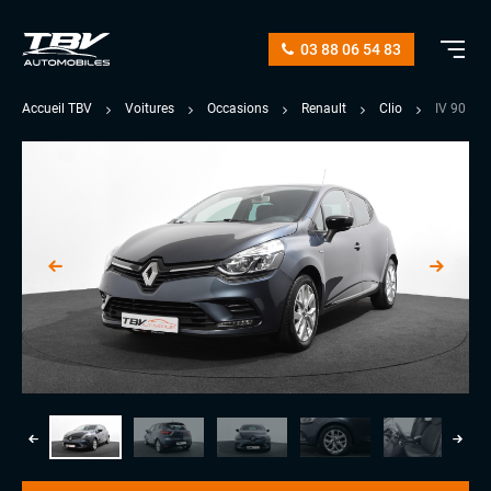
03 88 06 54 83
Accueil TBV
Voitures
Occasions
Renault
Clio
IV 90 CV