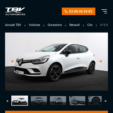
03 88 06 54 83
Accueil TBV
Voitures
Occasions
Renault
Clio
IV 0.90 