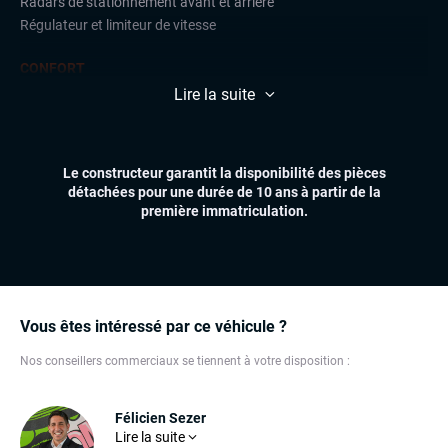
Radars de stationnement avant et arrière
Régulateur et limiteur de vitesse
CONFORT
Accès et démarrage mains libres
Lire la suite
Climatisation automatique
Essuie-glaces automatiques
Feux automatiques
Le constructeur garantit la disponibilité des pièces
Sièges chauffants
détachées pour une durée de 10 ans à partir de la
Volant multifonctions
première immatriculation.
ÉLECTRONIQUE
Écran tactile
GPS
Ordinateur de bord
Vous êtes intéressé par ce véhicule ?
Téléphone Bluetooth
Nos conseillers commerciaux se tiennent à votre disposition :
EXTÉRIEUR
Feux full LED
Félicien Sezer
Jantes alu
En décembre 2023, Félicien a intégré l'équipe TBV avec
Lire la suite