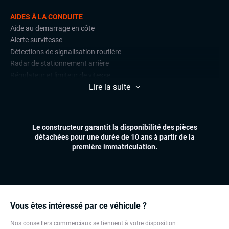
AIDES À LA CONDUITE
Aide au demarrage en côte
Alerte survitesse
Détections de signalisation routière
Radar de stationnement arrière
Régulateur et limiteur de vitesse
Lire la suite
CONFORT
Accès et démarrage mains libres
Climatisation
Le constructeur garantit la disponibilité des pièces
Sièges chauffants
détachées pour une durée de 10 ans à partir de la
Volant multifonctions
première immatriculation.
ÉLECTRONIQUE
Écran tactile
GPS
Ordinateur de bord
Vous êtes intéressé par ce véhicule ?
Prise USB
Nos conseillers commerciaux se tiennent à votre disposition :
Prises auxiliaires