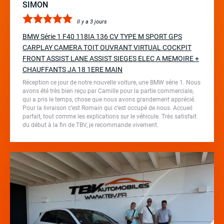
SIMON
Il y a 3 jours
BMW Série 1 F40 118IA 136 CV TYPE M SPORT GPS
CARPLAY CAMERA TOIT OUVRANT VIRTUAL COCKPIT
FRONT ASSIST LANE ASSIST SIEGES ELEC A MEMOIRE +
CHAUFFANTS JA 18 1ERE MAIN
Réception ce jour de notre nouvelle voiture, une BMW série 1. Nous
avons été très bien reçu par Camille pour la partie commerciale,
qui a pris le temps, chose que nous avons grandement apprécié.
Pour la livraison c’est Romain qui c’est occupé de nous. Accueil
parfait, tout comme les explications sur le véhicule. Très satisfait
du début à la fin de TBV, je recommande vivement.