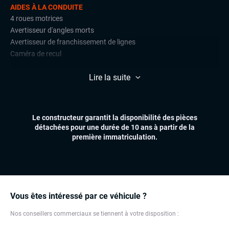
AIDES À LA CONDUITE
4 roues motrices
Avertisseur d'angles morts
Avertisseur de franchissement de lignes
Caméra de recul
CONFORT
Lire la suite
Chauffage auxiliaire
Climatisation automatique multizones
Sièges chauffants
Le constructeur garantit la disponibilité des pièces
Sièges électriques à mémoire
détachées pour une durée de 10 ans à partir de la
Volant multifonctions
première immatriculation.
ÉLECTRONIQUE
Dynamic Select, Drive Select (sélection du mode de conduite)
Écran tactile
Grand GPS
Vous êtes intéressé par ce véhicule ?
Ordinateur de bord
Nos conseillers commerciaux se tiennent à votre disposition :
Suspensions pneumatiques
Système HIFI