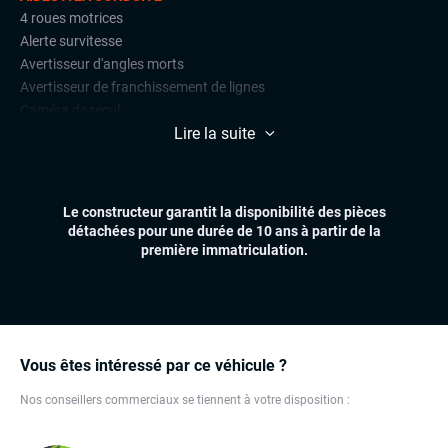
4 roues motrices
Alerte survitesse
Avertisseur d'angles morts
Avertisseur de franchissement de lignes
Caméra de recul
Lire la suite
DCC (suspensions pilotées)
Détections de signalisation routière
Radars de stationnement avant et arrière
Régulateur et limiteur de vitesse
Le constructeur garantit la disponibilité des pièces
Side assist
détachées pour une durée de 10 ans à partir de la
première immatriculation.
CONFORT
Climatisation automatique multizones
Essuie-glaces automatiques
Feux automatiques
Hayon électrique
Vous êtes intéressé par ce véhicule ?
Sièges chauffants
Nos conseillers commerciaux se tiennent à votre disposition :
Sièges électriques
Volant multifonctions