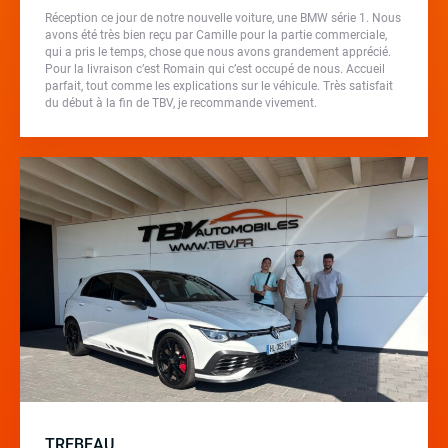
Réception ce jour de notre nouvelle voiture, une BMW série 1. Nous
avons été très bien reçu par Camille pour la partie commerciale,
qui a pris le temps, chose que nous avons grandement apprécié.
Pour la livraison c’est Romain qui c’est occupé de nous. Accueil
parfait, tout comme les explications sur le véhicule. Très satisfait
du début à la fin de TBV, je recommande vivement.
TREBEAU