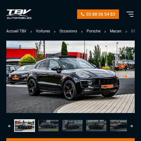
03 88 06 54 83
Accueil TBV
Voitures
Occasions
Porsche
Macan
GTS 