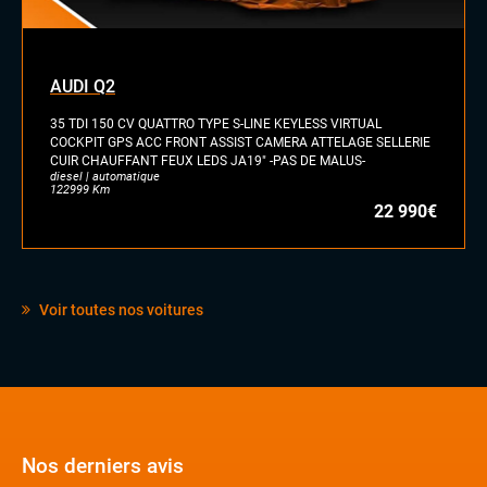
Commandes au volant
Rétroviseurs électriques
Sellerie cuir
Sièges sport
AUDI Q2
Stores pare soleil
35 TDI 150 CV QUATTRO TYPE S-LINE KEYLESS VIRTUAL
Vitres électriques
COCKPIT GPS ACC FRONT ASSIST CAMERA ATTELAGE SELLERIE
Volant cuir
CUIR CHAUFFANT FEUX LEDS JA19" -PAS DE MALUS-
diesel | automatique
122999 Km
22 990€
Voir toutes nos voitures
Nos derniers avis