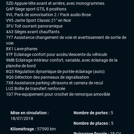
5ZD Appuie-tête avant et arrière, avec monogrammes
Q4P Siege sport GTS, 8 positions
9VL Pack de sonorisation 2 / Pack audio Bose
V95 Jante Sport Classic 21" en Noir
3FU Toit ouvrant panoramique
4A3 Sièges avant chauffants
7Y7 Assistance changement de voie et avertissement de sortie de
voie
8X1 Lave-phares
9TF Eclairage confort pour accès/descente du véhicule
9MB Eclairage intérieur confort, variable, avec éclairage de la
planche de bord
8Q3 Régulation dynamique de portée éclairage (auto)
9Q6 Détection des panneaux de signalisation
7X8 Assistance parking ultrasons et camera de recul
LU2 Boîte de transfert renforcée
1D7 Pre-equipement pour crochet de remorque amovible
Mise en circulation :
Nombre de portes :
5
18/07/2018
Nombre de places :
5
Kilométrage :
57590 km
Puissance fiscale :
25 CV