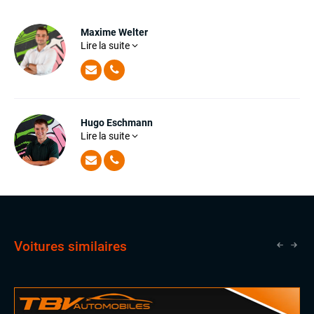
ÉLECTRONIQUE
Maxime Welter
Dynamic Select, Drive Select (sélection du mode de conduite)
Maxime est un commercial d'une grande rigueur. Sa
Lire la suite
connaissance approfondie des voitures lui permet de
Écran tactile
répondre à toutes vos questions et de satisfaire vos
GPS
attentes les plus exigeantes avec aisance
Suspensions pneumatiques
Système Start and Stop
Téléphone Bluetooth
Hugo Eschmann
Lire la suite
Hugo a grandi au sein de l'univers TBV ! Curieux de tout,
il a acquis de nombreuses connaissances auprès de
EXTÉRIEUR
notre équipe commerciale et est désormais prêt à vous
Échappement sport
accueillir dans nos showrooms.
Feux de jour à LED
Feux xénon
Jantes alu
Toit ouvrant panoramique
Voitures similaires
INTÉRIEUR
Accoudoir central
Commandes au volant
Palettes au volant