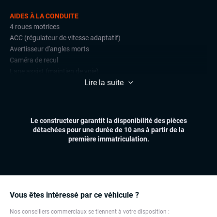
AIDES À LA CONDUITE
4 roues motrices
ACC (régulateur de vitesse adaptatif)
Avertisseur d'angles morts
Caméra de recul
Lane assist (maintien de voie)
Lire la suite
Limiteur de vitesse
Radars de stationnement avant et arrière
Régulateur de vitesse
Le constructeur garantit la disponibilité des pièces
CONFORT
détachées pour une durée de 10 ans à partir de la
Climatisation automatique multizones
première immatriculation.
Essuie-glaces automatiques
Feux automatiques
Hayon électrique
Sièges chauffants
Sièges électriques
Vous êtes intéressé par ce véhicule ?
Suspensions pneumatiques
Nos conseillers commerciaux se tiennent à votre disposition :
Volant multifonctions