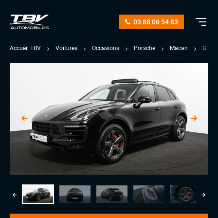
03 88 06 54 83
Accueil TBV
Voitures
Occasions
Porsche
Macan
GTS 