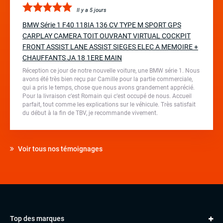
Il y a 5 jours
BMW Série 1 F40 118IA 136 CV TYPE M SPORT GPS
CARPLAY CAMERA TOIT OUVRANT VIRTUAL COCKPIT
FRONT ASSIST LANE ASSIST SIEGES ELEC A MEMOIRE +
CHAUFFANTS JA 18 1ERE MAIN
Réception ce jour de notre nouvelle voiture, une BMW série 1. Nous
avons été très bien reçu par Camille pour la partie commerciale,
qui a pris le temps, chose que nous avons grandement apprécié.
Pour la livraison c’est Romain qui c’est occupé de nous. Accueil
parfait, tout comme les explications sur le véhicule. Très satisfait
du début à la fin de TBV, je recommande vivement.
Voir tous nos témoignages
Top des marques