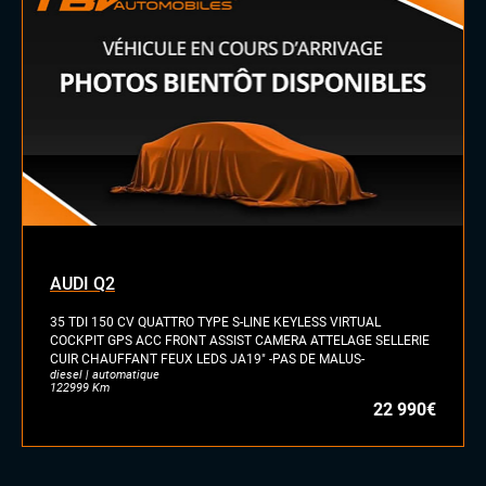
INTÉRIEUR
Rétroviseurs électriques
Sellerie cuir
Sièges sport
Tableau de bord en cuir
Vitres électriques
Volant cuir
Volant sport
AUDI Q2
35 TDI 150 CV QUATTRO TYPE S-LINE KEYLESS VIRTUAL
COCKPIT GPS ACC FRONT ASSIST CAMERA ATTELAGE SELLERIE
CUIR CHAUFFANT FEUX LEDS JA19" -PAS DE MALUS-
diesel | automatique
122999 Km
22 990€