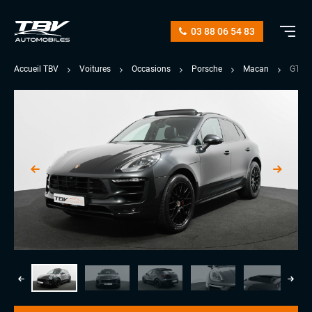
03 88 06 54 83
Accueil TBV
Voitures
Occasions
Porsche
Macan
GTS 