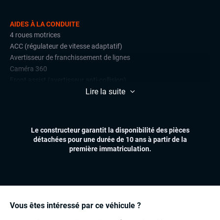
AIDES À LA CONDUITE
4 roues motrices
ACC (régulateur de vitesse adaptatif)
Avertisseur de franchissement de lignes
Caméra 360
Front assist (avertisseur anti-collision)
Lire la suite
Radars de stationnement avant et arrière
Régulateur et limiteur de vitesse
CONFORT
Le constructeur garantit la disponibilité des pièces
Accès et démarrage mains libres
détachées pour une durée de 10 ans à partir de la
Climatisation automatique multizones
première immatriculation.
Essuie-glaces automatiques
Feux automatiques
Hayon électrique
PASM
PDLS+
Vous êtes intéressé par ce véhicule ?
Sièges chauffants avant et arrière