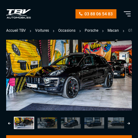
03 88 06 54 83
Accueil TBV
Voitures
Occasions
Porsche
Macan
GTS 