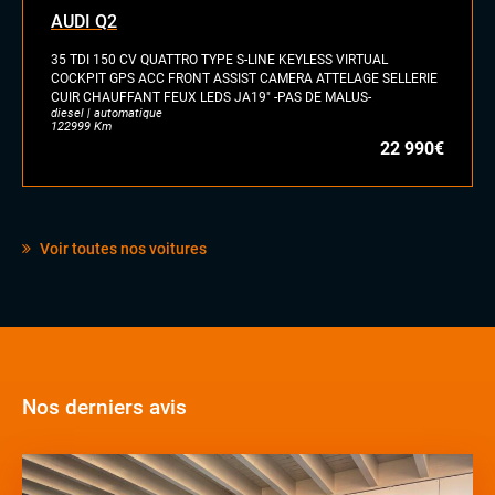
Pack Carbone
AUDI Q2
Palettes au volant
Rétroviseurs électriques
35 TDI 150 CV QUATTRO TYPE S-LINE KEYLESS VIRTUAL
COCKPIT GPS ACC FRONT ASSIST CAMERA ATTELAGE SELLERIE
Sellerie Cuir Alcantara
CUIR CHAUFFANT FEUX LEDS JA19" -PAS DE MALUS-
Vitres électriques
diesel | automatique
122999 Km
22 990€
LES PLUS
Avertisseur de sortie de voie
Jantes Alu 21
Pack Sport Chrono
Voir toutes nos voitures
Palettes au volant
PASM
Nos derniers avis