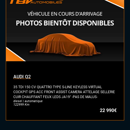
Vitres arrières surteintées
INTÉRIEUR
Rétroviseurs électriques
Sellerie cuir
Sièges sport
Tableau de bord en cuir
Volant cuir
Volant sport
AUDI Q2
35 TDI 150 CV QUATTRO TYPE S-LINE KEYLESS VIRTUAL
COCKPIT GPS ACC FRONT ASSIST CAMERA ATTELAGE SELLERIE
CUIR CHAUFFANT FEUX LEDS JA19" -PAS DE MALUS-
diesel | automatique
122999 Km
22 990€