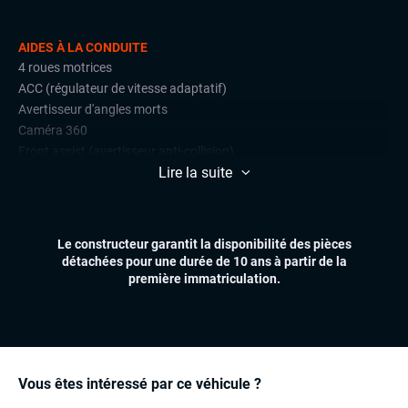
AIDES À LA CONDUITE
4 roues motrices
ACC (régulateur de vitesse adaptatif)
Avertisseur d'angles morts
Caméra 360
Front assist (avertisseur anti-collision)
Lire la suite
Radars de stationnement avant et arrière
Régulateur et limiteur de vitesse
CONFORT
Le constructeur garantit la disponibilité des pièces
Accès et démarrage mains libres
détachées pour une durée de 10 ans à partir de la
Climatisation automatique multizones
première immatriculation.
Essuie-glaces automatiques
Feux automatiques
Hayon électrique
PASM
Sièges chauffants avant et arrière
Vous êtes intéressé par ce véhicule ?
Sièges électriques à mémoire