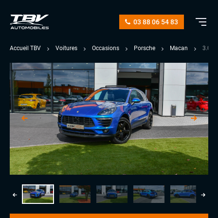
03 88 06 54 83
Accueil TBV
Voitures
Occasions
Porsche
Macan
3.0 V