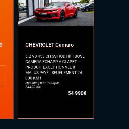
e
CHEVROLET Camaro
FORD Mus
6.2 V8 453 CH SS HUD HIFI BOSE
FASTBACK G
CAMERA ECHAPP A CLAPET —
CH PHASE 2
PRODUIT EXCEPTIONNEL !!
HIFI B&O VI
MALUS PAYÉ ! SEUELEMENT 24
ECHAPPEME
000 KM !
A CLAPET S
essence | automatique
EXCEPTIONN
24400 Km
essence | auto
54 990€
43121 Km