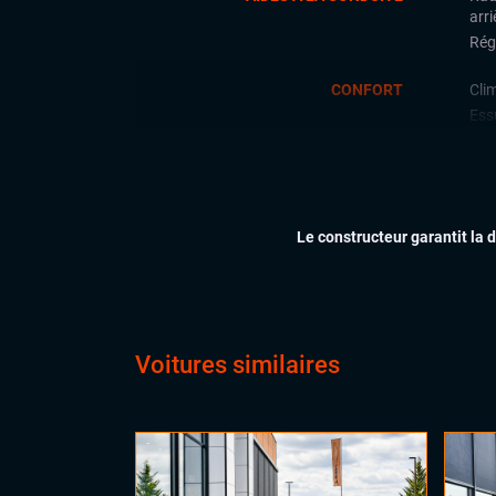
arri
Régu
CONFORT
Cli
Ess
Feu
Siè
Sièg
Vol
Le constructeur garantit la 
Vol
Voitures similaires