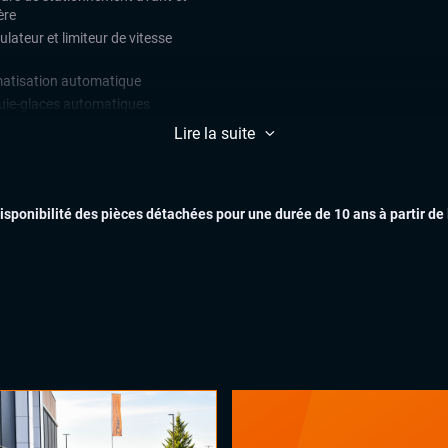
ère
lateur et limiteur de vitesse
matisation automatique
uie-glaces automatiques
EXTÉR
x automatiques
Lire la suite
ges chauffants
es électriques
ant chauffant
disponibilité des pièces détachées pour une durée de 10 ans à partir de
ant multifonctions
INTÉR