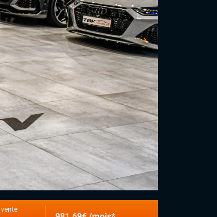
 vente
981.69€ /mois*