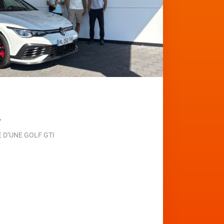
e
D’UNE GOLF GTI