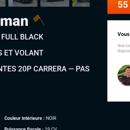
55
yman
Vous 
 FULL BLACK
Nos co
S ET VOLANT
disposi
TES 20P CARRERA — PAS
Couleur intérieure :
NOIR
Puissance fiscale :
19 CV