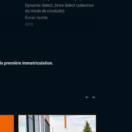
Dynamic Select, Drive Select (sélection
du mode de conduite)
Écran tactile
GPS
IEUR
Échappement sport
Feux de jour à LED
Feux xénon
Jantes alu
 la première immatriculation.
IEUR
Accoudoir central
Sellerie cuir
Vitres électriques
Volant cuir