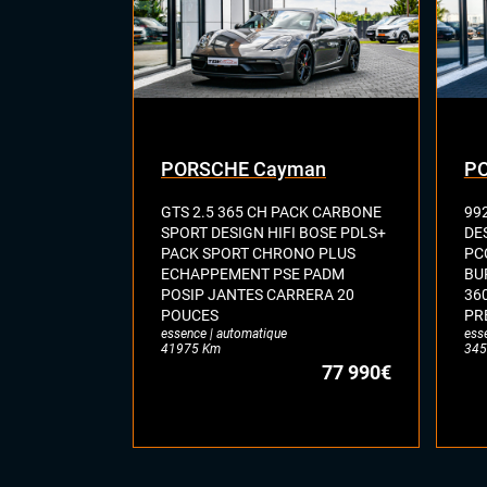
PORSCHE Cayman
PO
GTS 2.5 365 CH PACK CARBONE
99
SPORT DESIGN HIFI BOSE PDLS+
DE
PACK SPORT CHRONO PLUS
PC
ECHAPPEMENT PSE PADM
BU
POSIP JANTES CARRERA 20
36
POUCES
PR
essence | automatique
ess
41975 Km
345
77 990€