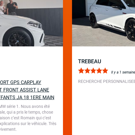
TREBEAU
Il y a 1 semain
RECHERCHE PERSONNALISEE 
SPORT GPS CARPLAY
T FRONT ASSIST LANE
FFANTS JA 18 1ERE MAIN
BMW série 1. Nous avons été
le, qui a pris le temps, chose
aison c’est Romain qui c’est
plications sur le véhicule. Très
 vivement.