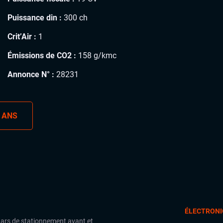
Puissance din :
300 ch
Crit’Air :
1
Émissions de CO2 :
158 g/kmc
Annonce N° :
28231
 ANS
ÉLECTRONI
ars de stationnement avant et