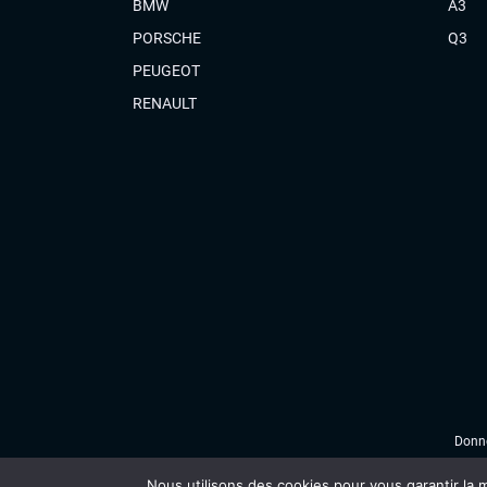
BMW
A3
PORSCHE
Q3
PEUGEOT
RENAULT
Donné
Nous utilisons des cookies pour vous garantir la m