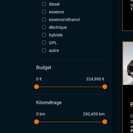
M
diesel
h
1
essence
essence/ethanol
électrique
hybride
GPL
autre
Budget
0 €
324,990 €
Kilométrage
0 km
290,459 km
C
O
h
9