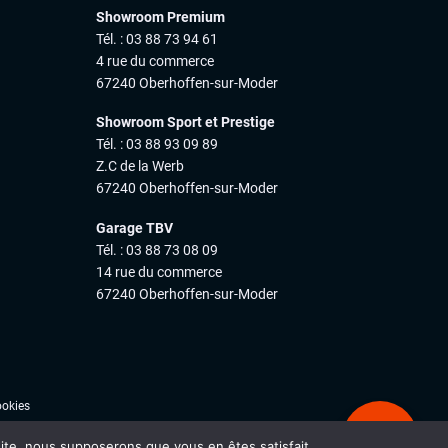
Showroom Premium
Tél. : 03 88 73 94 61
4 rue du commerce
67240 Oberhoffen-sur-Moder
Showroom Sport et Prestige
Tél. : 03 88 93 09 89
Z.C de la Werb
67240 Oberhoffen-sur-Moder
Garage TBV
Tél. : 03 88 73 08 09
14 rue du commerce
67240 Oberhoffen-sur-Moder
ookies
Ale
 site, nous supposerons que vous en êtes satisfait.