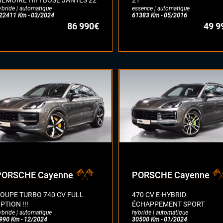
EMOIRE HIFI BOSE JANTES 22
21
ybride | automatique
essence | automatique
22411 Km - 03/2024
61383 Km - 05/2016
86 990€
49 9
PORSCHE Cayenne
PORSCHE Cayenne
OUPE TURBO 740 CV FULL
470 CV E-HYBRID
PTION !!!
ÉCHAPPEMENT SPORT
ybride | automatique
hybride | automatique
990 Km - 12/2024
30500 Km - 01/2024