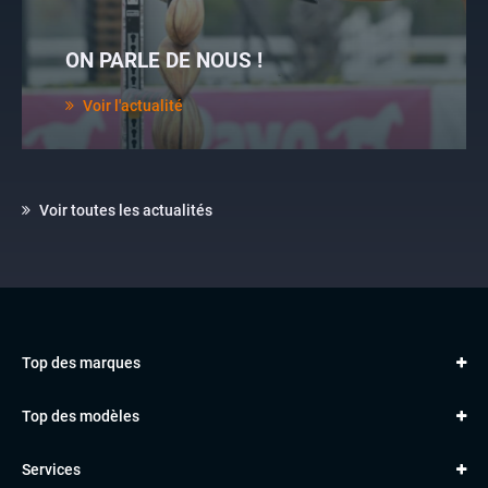
ON PARLE DE NOUS !
Voir l'actualité
Voir toutes les actualités
Top des marques
AUDI
Top des modèles
VOLKSWAGEN
Golf
MERCEDES
Services
Classe A
BMW