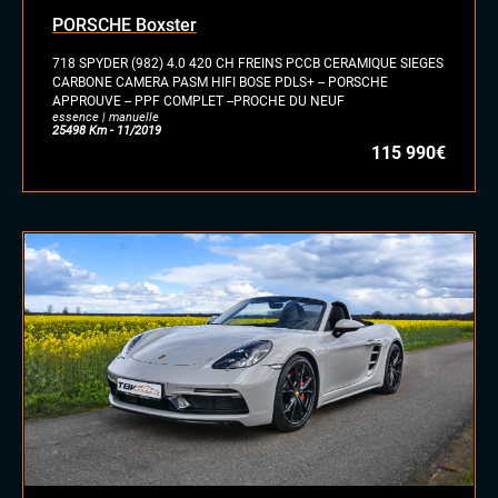
essence/ethanol
PORSCHE Boxster
électrique
hybride
718 SPYDER (982) 4.0 420 CH FREINS PCCB CERAMIQUE SIEGES
GPL
CARBONE CAMERA PASM HIFI BOSE PDLS+ -- PORSCHE
APPROUVE -- PPF COMPLET --PROCHE DU NEUF
autre
essence | manuelle
25498 Km - 11/2019
115 990€