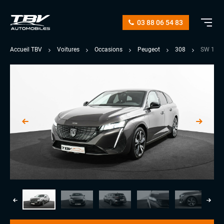
03 88 06 54 83
Accueil TBV
Voitures
Occasions
Peugeot
308
SW 1.5 