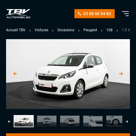
03 88 06 54 83
Accueil TBV
Voitures
Occasions
Peugeot
108
1.0 VTI