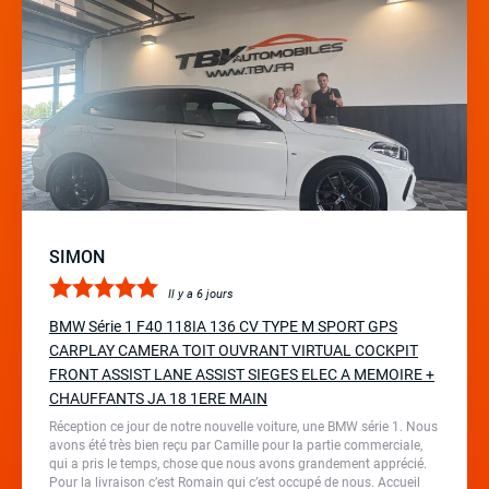
SIMON
Il y a 6 jours
BMW Série 1 F40 118IA 136 CV TYPE M SPORT GPS
CARPLAY CAMERA TOIT OUVRANT VIRTUAL COCKPIT
FRONT ASSIST LANE ASSIST SIEGES ELEC A MEMOIRE +
CHAUFFANTS JA 18 1ERE MAIN
Réception ce jour de notre nouvelle voiture, une BMW série 1. Nous
avons été très bien reçu par Camille pour la partie commerciale,
qui a pris le temps, chose que nous avons grandement apprécié.
Pour la livraison c’est Romain qui c’est occupé de nous. Accueil