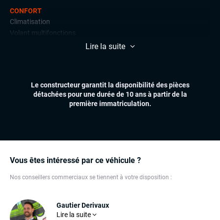
CONFORT
Climatisation
Volant multifonctions
Lire la suite
ÉLECTRONIQUE
Téléphone Bluetooth
Le constructeur garantit la disponibilité des pièces
EXTÉRIEUR
détachées pour une durée de 10 ans à partir de la
Anti-brouillards
première immatriculation.
Toit ouvrant
INTÉRIEUR
Commandes au volant
Vitres électriques
Vous êtes intéressé par ce véhicule ?
Volant cuir
Nos conseillers commerciaux se tiennent à votre disposition :
Gautier Derivaux
Lire la suite
Son expérience dans l'automobile fait de lui un