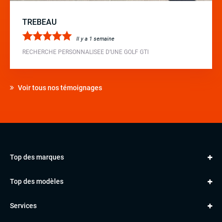
TREBEAU
Il y a 1 semaine
RECHERCHE PERSONNALISEE D’UNE GOLF GTI
Voir tous nos témoignages
Top des marques
AUDI
Top des modèles
VOLKSWAGEN
Golf
MERCEDES
Services
Classe A
BMW
Jantes et pneus
Série 1