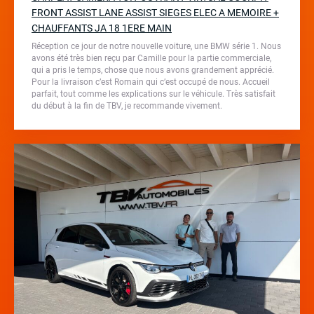
FRONT ASSIST LANE ASSIST SIEGES ELEC A MEMOIRE +
CHAUFFANTS JA 18 1ERE MAIN
Réception ce jour de notre nouvelle voiture, une BMW série 1. Nous
avons été très bien reçu par Camille pour la partie commerciale,
qui a pris le temps, chose que nous avons grandement apprécié.
Pour la livraison c’est Romain qui c’est occupé de nous. Accueil
parfait, tout comme les explications sur le véhicule. Très satisfait
du début à la fin de TBV, je recommande vivement.