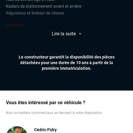
Radars de stationnement avant et arrière
Régulateur et limiteur de vitesse
CONFORT
Climatisation automatique multizones
Lire la suite
Démarrage mains libres
Essuie-glaces automatiques
Feux automatiques
Le constructeur garantit la disponibilité des pièces
Sièges chauffants
détachées pour une durée de 10 ans à partir de la
Volant multifonctions
première immatriculation.
ÉLECTRONIQUE
Dynamic Select, Drive Select (sélection du mode de conduite)
Écran tactile
GPS
Vous êtes intéressé par ce véhicule ?
Ordinateur de bord
Nos conseillers commerciaux se tiennent à votre disposition :
Prise USB
Système HIFI
Téléphone Bluetooth
Cédric Fidry