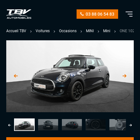
03 88 06 54 83
Accueil TBV
Voitures
Occasions
MINI
Mini
ONE 102 C